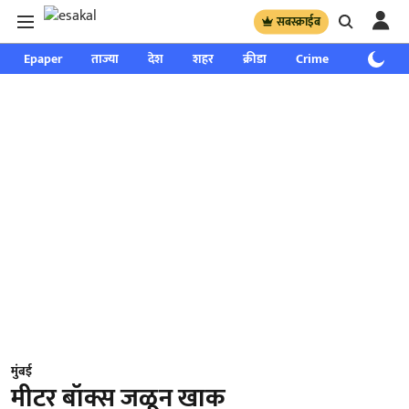
सबस्क्राईब
Epaper
ताज्या
देश
शहर
क्रीडा
Crime
साप्ताहिक
मुंबई
मीटर बॉक्स जळून खाक