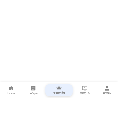
सबस्क्राईब
Home
E-Paper
लाईव्ह TV
सकाळ+