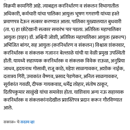
विक्रमी कामगिरी आहे. त्याबद्दल करनिर्धारण व संकलन विभागातील
अधिकारी, कर्मचारी यांचा पालिका आयुक्त भूषण गगराणी यांच्या हस्ते
प्रमाणपत्र देऊन सत्कार करण्यात आला. पालिका मुख्यालयात बुधवारी
(ता. ९) हा छोटेखानी सत्कार समारंभ पार पडला. अतिरिक्त महापालिका
आयुक्त (शहर) डॉ. अश्विनी जोशी, अतिरिक्त महापालिका आयुक्त (प्रकल्प)
अभिजित बांगर, सह आयुक्त (करनिर्धारण व संकलन) विश्वास शंकरवार,
करनिर्धारक व संकलक गजानन बेल्लाळे यांची या वेळी प्रमुख उपस्थिती
होती. यामध्ये सहाय्यक करनिर्धारक व संकलक विवेक राऊळ, अनुप्रिया
जाधव, हृदयनाथ गोसावी, राजू काठे, महेश साळगावकर, अशोक नाईक,
दत्तात्रय गिरी, उमाकांत वैष्णव, प्रसाद पेडणेकर, अनिल साळगावकर,
सूर्यकांत गवळी, दीपक गायकवाड, धर्मेंद्र लोहार, संतोष ठाकूर,
दिलीपकुमार साळुंखे यांचा समावेश होता. याशिवाय अन्य नऊ सहाय्यक
करनिर्धारक व संकलकांनादेखील प्रशस्तिपत्र प्रदान करून गौरविण्यात
आले.
सकाळ+ चे
सदस्य व्हा