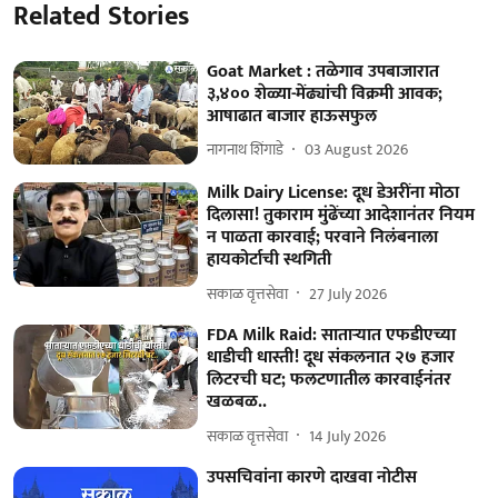
Related Stories
Goat Market : तळेगाव उपबाजारात
३,४०० शेळ्या-मेंढ्यांची विक्रमी आवक;
आषाढात बाजार हाऊसफुल
नागनाथ शिंगाडे
03 August 2026
Milk Dairy License: दूध डेअरींना मोठा
दिलासा! तुकाराम मुंढेंच्या आदेशानंतर नियम
न पाळता कारवाई; परवाने निलंबनाला
हायकोर्टाची स्थगिती
सकाळ वृत्तसेवा
27 July 2026
FDA Milk Raid: साताऱ्यात एफडीएच्या
धाडीची धास्ती! दूध संकलनात २७ हजार
लिटरची घट; फलटणातील कारवाईनंतर
खळबळ..
सकाळ वृत्तसेवा
14 July 2026
उपसचिवांना कारणे दाखवा नोटीस