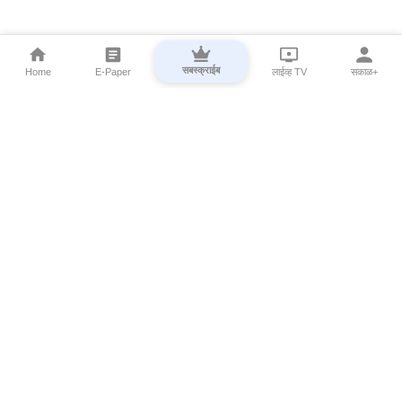
सबस्क्राईब
Home
E-Paper
लाईव्ह TV
सकाळ+
⌄
Marathi News
⌄
About Esakal
⌄
Digital Products
⌄
Sakal Programs