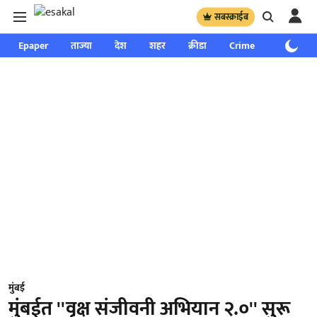
सबस्क्राईब
Epaper
ताज्या
देश
शहर
क्रीडा
Crime
साप्ताहिक
मुंबई
मुंबईत ''वृक्ष संजीवनी अभियान २.०'' सुरू