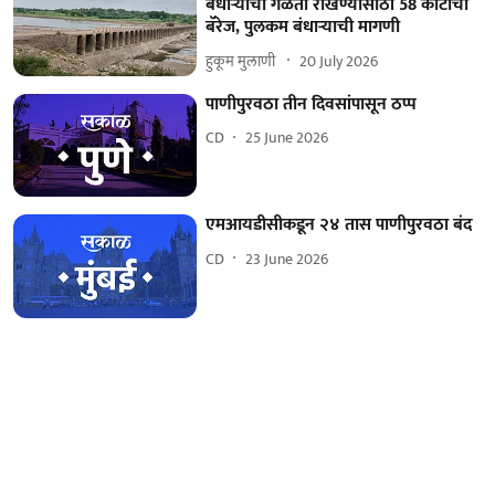
बंधाऱ्याची गळती रोखण्यासाठी 58 कोटीचा
बॅरेज, पुलकम बंधाऱ्याची मागणी
हुकूम मुलाणी ​
20 July 2026
पाणीपुरवठा तीन दिवसांपासून ठप्प
CD
25 June 2026
एमआयडीसीकडून २४ तास पाणीपुरवठा बंद
CD
23 June 2026