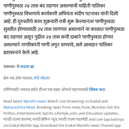
पाणीपुरवठा २४ तास बंद राहणार असल्याची माहिती पालिका
पाणीपुरवठा विभागाचे कार्यकारी अभियंता संदीप पटनावर यांनी दिली
आहे. ही दुरुस्तीचे काम शुक्रवारी रात्री सुरू केल्यानंतर पाणीपुरवठा
सुरळीत होण्यासाठी २४ तास लागणार असल्याने या काळात पाणीपुरवठा
बंद राहणार असून पुढील २४ तास कमी दाबाने पाणीपुरवठा होणार
असल्याने नागरिकांनी पाणी जपून वापरावे, असे आवाहन पालिका
प्रशासनाने केले आहे.
सकाळ+ चे
सदस्य व्हा
ब्रेक घ्या, डोकं चालवा,
कोडे सोडवा
!
शॉपिंगसाठी 'सकाळ प्राईम डील्स'च्या भन्नाट ऑफर्स पाहण्यासाठी
क्लिक करा
.
Read latest
Marathi news
, Watch Live Streaming on Esakal and
Maharashtra News
. Breaking news from India, Pune, Mumbai. Get the
Politics, Entertainment, Sports, Lifestyle, Jobs, and Education updates,
मराठी ताज्या बातम्या, मराठी ब्रेकिंग न्यूज, मराठी ताज्या घडामोडी. And Live taja batmya
on Esakal Mobile App. Download the Esakal Marathi news Channel app