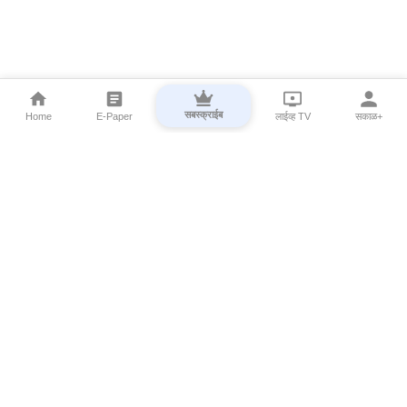
सबस्क्राईब
Home
E-Paper
लाईव्ह TV
सकाळ+
⌄
Marathi News
⌄
About Esakal
⌄
Digital Products