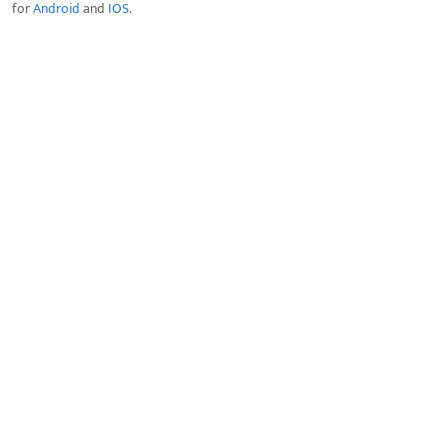
for
Android
and
IOS
.