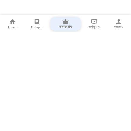
सबस्क्राईब
Home
E-Paper
लाईव्ह TV
सकाळ+
⌄
Marathi News
⌄
About Esakal
⌄
Digital Products
⌄
Sakal Programs