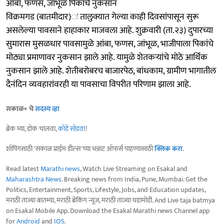
आंबा, फणस, जांभूळ पिकांचे नुकसान
विक्रमगड (बातमीदार)ः तालुक्यात गेल्या काही दिवसांपासून सुरू
असलेल्या पावसाने हाहाकार माजवला आहे. शुक्रवारी (ता.२३) दुपारच्या
सुमारास मुसळधार पावसामुळे आंबा, फणस, जांभूळ, भाजीपाला पिकांचे
मोठ्या प्रमाणावर नुकसान झाले आहे. यामुळे शेतकऱ्यांचे मोठे आर्थिक
नुकसान झाले आहे. शेतीबरोबरच बाजारपेठ, बांधकाम, ग्रामीण भागातील
दैनंदिन व्यवहारांवरही या पावसाचा विपरीत परिणाम झाला आहे.
सकाळ+ चे
सदस्य व्हा
ब्रेक घ्या, डोकं चालवा,
कोडे सोडवा
!
शॉपिंगसाठी 'सकाळ प्राईम डील्स'च्या भन्नाट ऑफर्स पाहण्यासाठी
क्लिक करा
.
Read latest
Marathi news
, Watch Live Streaming on Esakal and
Maharashtra News
. Breaking news from India, Pune, Mumbai. Get the
Politics, Entertainment, Sports, Lifestyle, Jobs, and Education updates,
मराठी ताज्या बातम्या, मराठी ब्रेकिंग न्यूज, मराठी ताज्या घडामोडी. And Live taja batmya
on Esakal Mobile App. Download the Esakal Marathi news Channel app
for
Android
and
IOS
.