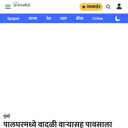
सबस्क्राईब
Epaper
ताज्या
देश
शहर
क्रीडा
Crime
साप्ताहिक
मुंबई
पालघरमध्ये वादळी वाऱ्यासह पावसाला