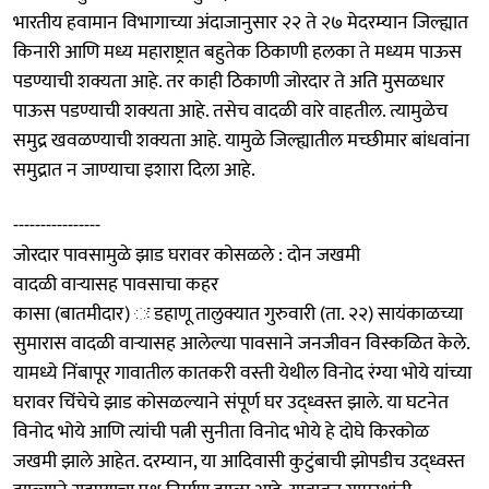
भारतीय हवामान विभागाच्या अंदाजानुसार २२ ते २७ मेदरम्यान जिल्ह्यात
किनारी आणि मध्य महाराष्ट्रात बहुतेक ठिकाणी हलका ते मध्यम पाऊस
पडण्याची शक्यता आहे. तर काही ठिकाणी जोरदार ते अति मुसळधार
पाऊस पडण्याची शक्यता आहे. तसेच वादळी वारे वाहतील. त्यामुळेच
समुद्र खवळण्याची शक्यता आहे. यामुळे जिल्ह्यातील मच्छीमार बांधवांना
समुद्रात न जाण्याचा इशारा दिला आहे.
----------------
जोरदार पावसामुळे झाड घरावर कोसळले : दोन जखमी
वादळी वाऱ्यासह पावसाचा कहर
कासा (बातमीदार) ः डहाणू तालुक्यात गुरुवारी (ता. २२) सायंकाळच्या
सुमारास वादळी वाऱ्यासह आलेल्या पावसाने जनजीवन विस्कळित केले.
यामध्ये निंबापूर गावातील कातकरी वस्ती येथील विनोद रंग्या भोये यांच्या
घरावर चिंचेचे झाड कोसळल्याने संपूर्ण घर उद्ध्वस्त झाले. या घटनेत
विनोद भोये आणि त्यांची पत्नी सुनीता विनोद भोये हे दोघे किरकोळ
जखमी झाले आहेत. दरम्यान, या आदिवासी कुटुंबाची झोपडीच उद्ध्वस्त