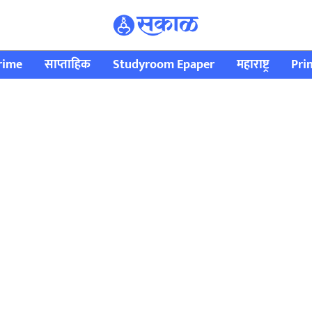
rime
साप्ताहिक
Studyroom Epaper
महाराष्ट्र
Pri