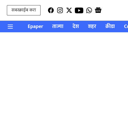
सबस्क्राईब करा
Epaper
ताज्या
देश
शहर
क्रीडा
C