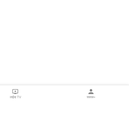
लाईव्ह TV
सकाळ+