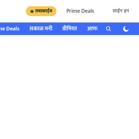
Prime Deals
साईन इन
सबस्क्राईब
me Deals
सकाळ मनी
प्रीमियर
आणखी
राशी भविष्य