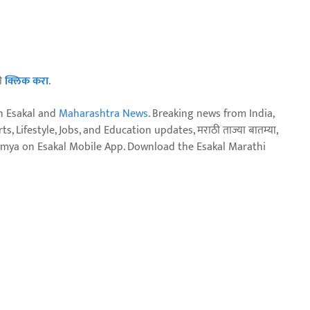
ठी
क्लिक करा
.
n Esakal and
Maharashtra News
. Breaking news from India,
, Lifestyle, Jobs, and Education updates, मराठी ताज्या बातम्या,
aja batmya on Esakal Mobile App. Download the Esakal Marathi