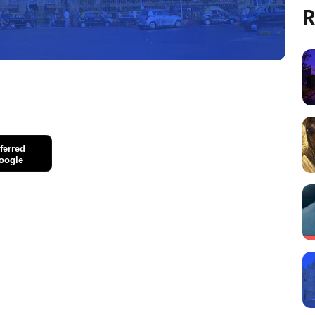
R
ferred
oogle