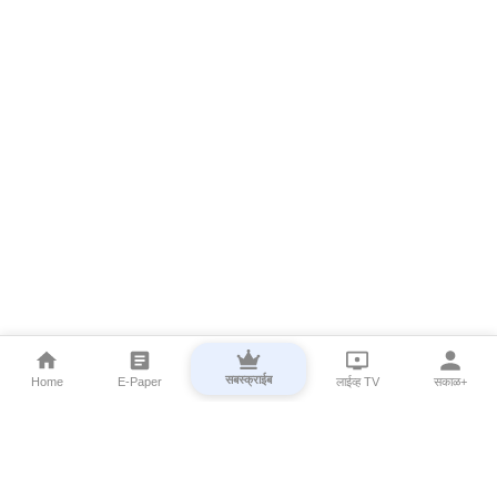
सबस्क्राईब
Home
E-Paper
लाईव्ह TV
सकाळ+