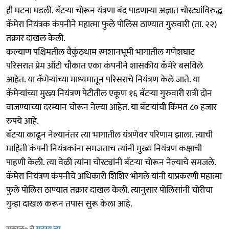
ही घटना घडली. बॅटऱ्या चोरून यंत्रणा बंद पाडणाऱ्या अज्ञात चोरट्यांविरुद्ध
कॅमेरा नियंत्रक कंपनीने महात्मा फुले पोलिस ठाण्यात गुरुवारी (ता. २२)
तक्रार दाखल केली.
कल्याण पश्चिमतील वैकुंठधाम स्मशानभूमी भागातील गणेशघाट
परिसरात प्रेम ऑटो चौकात एका कंपनीने शासकीय कॅमेरे बसविले
आहेत. या कॅमेऱ्यांच्या माध्यमातून परिसराचे नियंत्रण केले जाते. या
कॅमेऱ्यांच्या मुख्य नियंत्रण पेटीतील एकूण १६ बॅटऱ्या गुरुवारी रात्री दोन
वाजण्याच्या दरम्यान चोरून नेल्या आहेत. या बॅटऱ्यांची किंमत ८० हजार
रुपये आहे.
बॅटऱ्या काढून नेल्यानंतर त्या भागातील यंत्रणेवर परिणाम झाला. त्याची
माहिती कंपनी नियंत्रकांना समजताच त्यांनी मुख्य नियंत्रण कक्षाची
पाहणी केली. त्या वेळी त्यांना चोरट्यांनी बॅटऱ्या चोरून नेल्याचे समजले.
कॅमेरा नियंत्रण कंपनीचे अधिकारी शिशिर भोगले यांनी याप्रकरणी महात्मा
फुले पोलिस ठाण्यात तक्रार दाखल केली. त्यानुसार पोलिसांनी चोरीचा
गुन्हा दाखल करून तपास सुरू केला आहे.
सकाळ+ चे
सदस्य व्हा