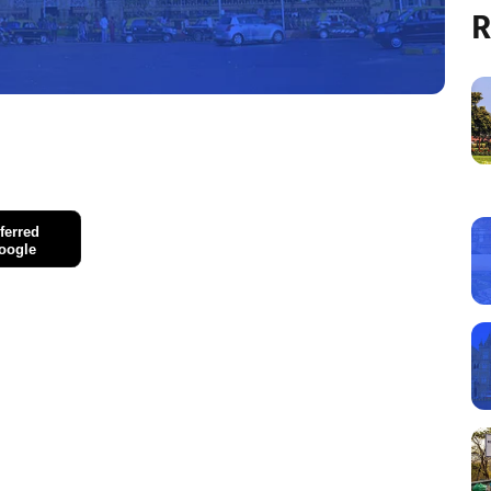
R
ferred
oogle