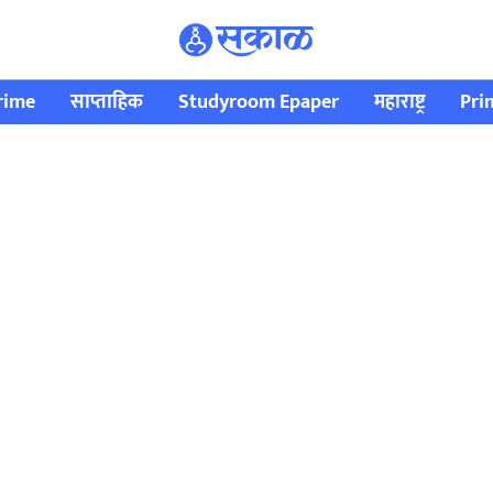
rime
साप्ताहिक
Studyroom Epaper
महाराष्ट्र
Pri