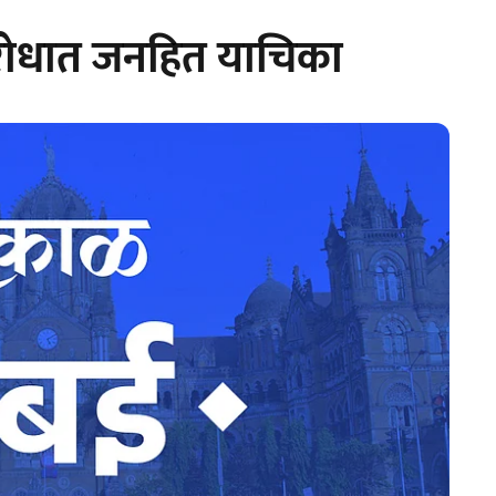
िरोधात जनहित याचिका