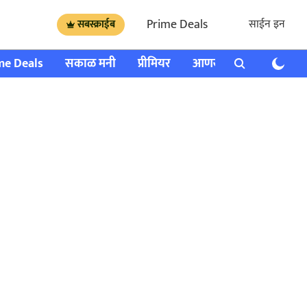
Prime Deals
साईन इन
सबस्क्राईब
me Deals
सकाळ मनी
प्रीमियर
आणखी
राशी भविष्य