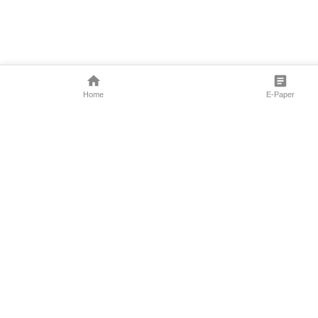
Home
E-Paper
Follow Us
Marathi News