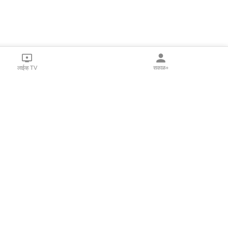
लाईव्ह TV
सकाळ+
l Programs
Print Products