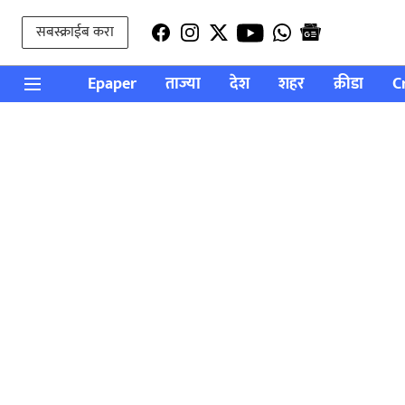
सबस्क्राईब करा
Epaper
ताज्या
देश
शहर
क्रीडा
C