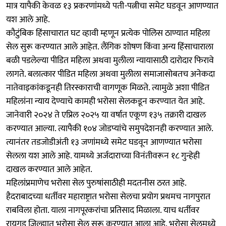
मात्र यापैकी केवळ १३ प्रकरणांमध्ये पती-पत्नीचा समेट घडवून आणण्यात
यश आले आहे.
कौटुंबिक हिंसाचारात घट व्हावी म्हणून प्रत्येक पोलिस ठाण्यात महिला
सेल सुरू करण्यात आले आहेत. लैंगिक शोषण किंवा अन्य हिंसाचाराला
बळी पडलेल्या पीडित महिला अथवा मुलीला न्यायासाठी दारोदार फिरावे
लागते. बलात्कार पीडित महिला अथवा मुलीला समाजासोबतच अनेकदा
नातेवाइकांकडूनही तिरस्काराची वागणूक मिळते. त्यामुळे अशा पीडित
महिलांना न्याय देण्याचे कामही भरोसा सेलकडून करण्यात येत आहे.
जानेवारी २०२४ ते एप्रिल २०२५ या वर्षात एकूण १३५ तक्रारी दाखल
करण्यात आल्या. त्यापैकी १०४ जोडप्यांचे समुपदेशनही करण्यात आले.
त्यानंतर तडजोडीअंती १३ जणांमध्ये समेट घडवून आणण्यात भरोसा
सेलला यश आले आहे. यामध्ये अर्जदाराच्या विनंतीवरून १८ गुन्हेही
दाखल करण्यात आले आहेत.
महिलांप्रमाणेच भरोसा सेल पुरुषांसाठीही मदतनीस ठरत आहे.
हैदराबादच्या धर्तीवर महाराष्ट्रात भरोसा सेलचा प्रयोग प्रथमच नागपुरात
राबविला होता. याला नागपूरकरांचा प्रतिसाद मिळाला. याच धर्तीवर
रायगड जिल्ह्यात भरोसा सेल सुरू करण्यात आला आहे. भरोसा सेलमध्ये