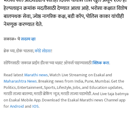
भरोसा सेल आठवड्याचे सातही दिवस चोवीस तास खुले असून १०० हा
हेल्पलाइन क्रमांक मदतीसाठी देण्यात आला आहे. भरोसा कक्षात विशेष
बालपथक सेवा, ज्येष्ठ नागरिक कक्ष, बडी कॉप, पोलिस काका यांचीही
नेमणूक करण्यात येते.
सकाळ+ चे
सदस्य व्हा
ब्रेक घ्या, डोकं चालवा,
कोडे सोडवा
!
शॉपिंगसाठी 'सकाळ प्राईम डील्स'च्या भन्नाट ऑफर्स पाहण्यासाठी
क्लिक करा
.
Read latest
Marathi news
, Watch Live Streaming on Esakal and
Maharashtra News
. Breaking news from India, Pune, Mumbai. Get the
Politics, Entertainment, Sports, Lifestyle, Jobs, and Education updates,
मराठी ताज्या बातम्या, मराठी ब्रेकिंग न्यूज, मराठी ताज्या घडामोडी. And Live taja batmya
on Esakal Mobile App. Download the Esakal Marathi news Channel app
for
Android
and
IOS
.