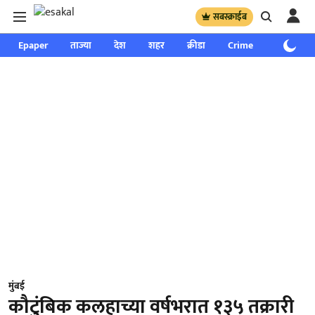
सबस्क्राईब
Epaper
ताज्या
देश
शहर
क्रीडा
Crime
साप्ताहिक
मुंबई
कौटुंबिक कलहाच्या वर्षभरात १३५ तक्रारी