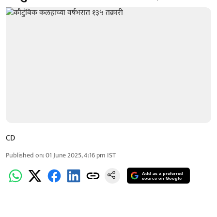
CD
Published on
:
01 June 2025, 4:16 pm
IST
Add as a preferred
source on Google