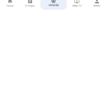
सबस्क्राईब
Home
E-Paper
लाईव्ह TV
सकाळ+
⌄
Marathi News
⌄
About Esakal
⌄
Digital Products
⌄
Sakal Programs
⌄
Print Products