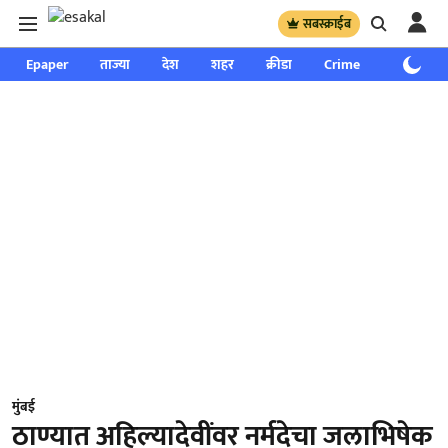
सबस्क्राईब
Epaper
ताज्या
देश
शहर
क्रीडा
Crime
साप्ताहिक
मुंबई
ठाण्यात अहिल्यादेवींवर नर्मदेचा जलाभिषेक