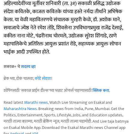
अहिल्यादेवींच्या मूर्तीवर शनिवारी (ता. ३१) सकाळी प्रसिद्ध उद्योजक
संदेश कवितके, काजल कवितके यांच्या हस्ते नर्मदा तीर्थाने अभिषेक
केला. या वेळी महावितरणचे संचालक मुरहरी केळे, डॉ. अशोक माने,
समाजाचे ज्येष्ठ नेते रमेश तोंडे, शिवसेना उपविभागप्रमुख राजेंद्र देसाई,
वकील नाना मोटे, पंढरीनाथ चोरमले, उद्योजक सुरेश शिंगाडे, ठाणे
महापालिकेचे अतिरिक्त आयुक्त प्रशांत रोडे, सहाय्यक आयुक्त सोपान
भाईक आदी उपस्थित होते.
सकाळ+ चे
सदस्य व्हा
ब्रेक घ्या, डोकं चालवा,
कोडे सोडवा
!
शॉपिंगसाठी 'सकाळ प्राईम डील्स'च्या भन्नाट ऑफर्स पाहण्यासाठी
क्लिक करा
.
Read latest
Marathi news
, Watch Live Streaming on Esakal and
Maharashtra News
. Breaking news from India, Pune, Mumbai. Get the
Politics, Entertainment, Sports, Lifestyle, Jobs, and Education updates,
मराठी ताज्या बातम्या, मराठी ब्रेकिंग न्यूज, मराठी ताज्या घडामोडी. And Live taja batmya
on Esakal Mobile App. Download the Esakal Marathi news Channel app
for
Android
and
IOS
.