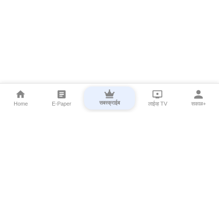
सबस्क्राईब
Home
E-Paper
लाईव्ह TV
सकाळ+
⌄
Marathi News