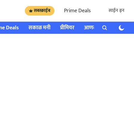
Prime Deals
साईन इन
सबस्क्राईब
me Deals
सकाळ मनी
प्रीमियर
आणखी
राशी भविष्य