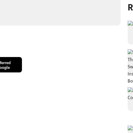
R
ferred
oogle