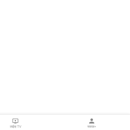
लाईव्ह TV
सकाळ+