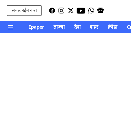
सबस्क्राईब करा
Epaper
ताज्या
देश
शहर
क्रीडा
C