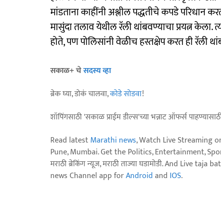
मांडताना काहींनी अश्लील पद्धतीचे कपडे परिधान करतान
मासुंदा तलाव येथील रॅली थांबवण्याचा प्रयत्न केला
होते, पण पोलिसांनी वेळीच हस्तक्षेप करत ही रॅली था
सकाळ+ चे
सदस्य व्हा
ब्रेक घ्या, डोकं चालवा,
कोडे सोडवा
!
शॉपिंगसाठी 'सकाळ प्राईम डील्स'च्या भन्नाट ऑफर्स पाहण्यासा
Read latest
Marathi news
, Watch Live Streaming o
Pune, Mumbai. Get the Politics, Entertainment, Sports
मराठी ब्रेकिंग न्यूज, मराठी ताज्या घडामोडी. And Live t
news Channel app for
Android
and
IOS
.