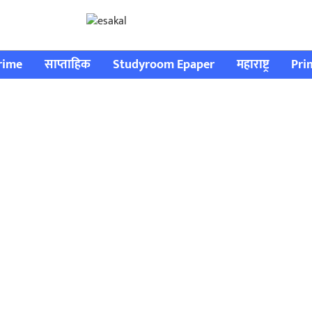
rime
साप्ताहिक
Studyroom Epaper
महाराष्ट्र
Pri