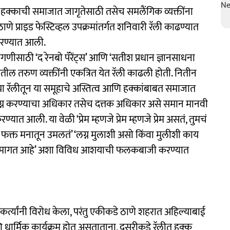
णि हक्काची समाजात जागृतेसाठी तसेच समलैंगिक व्यक्तींना
ाणे प्राइड फेस्टिव्हल उपक्रमांतर्गत शनिवारी रॅली काढण्यात
करण्यात आली.
गणीसाठी ‘द रेनबो पॅरेंट्स’ आणि ‘सतीश प्रधान ज्ञानसाधना
ातील तरुण व्यक्तींनी एकत्रित येत रॅली काढली होती. नितीन
्या रॅलीतून या समूहाचे अस्तित्व आणि हक्कांबाबत समाजात
ा लग्न करण्याचा अधिकार तसेच दत्तक अधिकार असे समान मानवी
ण्यात आली. या वेळी ‘प्रेम म्हणजे प्रेम म्हणजे प्रेम असतं, तुमचं
तं ते फक्त मनातून उमलतं’ ‘लग्न मुलाशी असो किंवा मुलीशी काय
क्क मागत आहे’ अशा विविध आशयाची फलकबाजी करण्यात
कर्त्यांनी विरोध केला, परंतु एकीकडे ठाणे शहरात अहिल्याबाई
 धार्मिक कार्यक्रम होत असताताना, दुसरीकडे रॅलीत हक्क