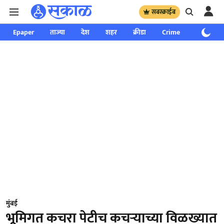
सबस्क्राईब
Epaper
ताज्या
देश
शहर
क्रीडा
Crime
साप्ताहिक
मुंबई
भूमिगत कचरा पेटीच कचऱ्याच्या विळख्यात