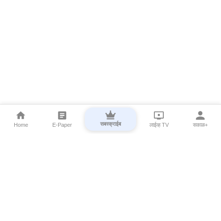
सबस्क्राईब
Home
E-Paper
लाईव्ह TV
सकाळ+