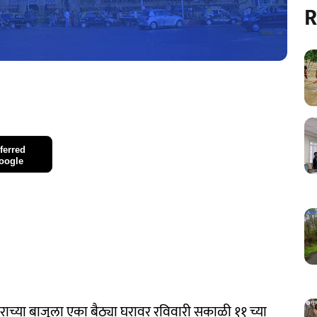
R
ferred
oogle
पोराच्या बाजूला एका बैठ्या घरावर रविवारी सकाळी ११ च्या