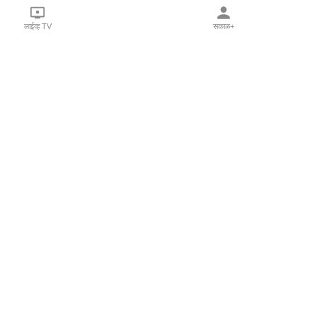
लाईव्ह TV
सकाळ+
l Programs
Print Products
Sakal Saptahik
hka
Family Doctor
 Crowdfunding
Sakal Publications