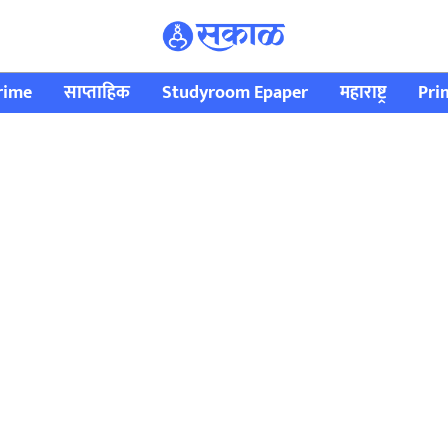
rime
साप्ताहिक
Studyroom Epaper
महाराष्ट्र
Pri