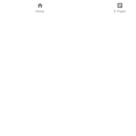
Home
E-Paper
Follow Us
Marathi News
Maharashtra N
Entertainment 
Sports News