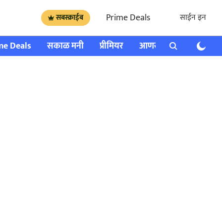
Prime Deals
साईन इन
सबस्क्राईब
me Deals
सकाळ मनी
प्रीमियर
आणखी
राशी भविष्य