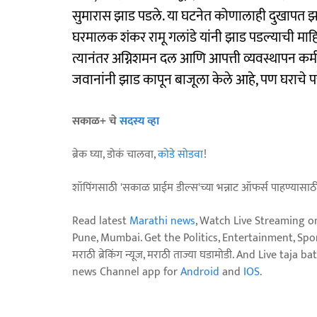
सुमारास झाड पडले. या घटनेत कोणालाही दुखापत झ
घरमालक शंकर रामू गलांडे यांनी झाड पडल्याची माहि
त्यानंतर अग्निशमन दल आणि आपत्ती व्यवस्थापन कर्
जवानांनी झाड कापून बाजूला केले आहे, पण घराचे पत्
सकाळ+ चे
सदस्य व्हा
ब्रेक घ्या, डोकं चालवा,
कोडे सोडवा
!
शॉपिंगसाठी 'सकाळ प्राईम डील्स'च्या भन्नाट ऑफर्स पाहण्यासा
Read latest
Marathi news
, Watch Live Streaming o
Pune, Mumbai. Get the Politics, Entertainment, Sports
मराठी ब्रेकिंग न्यूज, मराठी ताज्या घडामोडी. And Live t
news Channel app for
Android
and
IOS
.