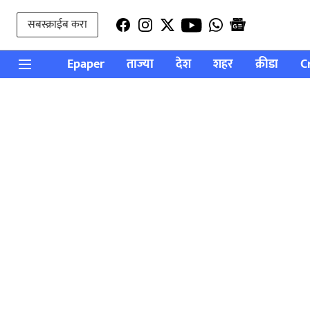
सबस्क्राईब करा
Epaper
ताज्या
देश
शहर
क्रीडा
C