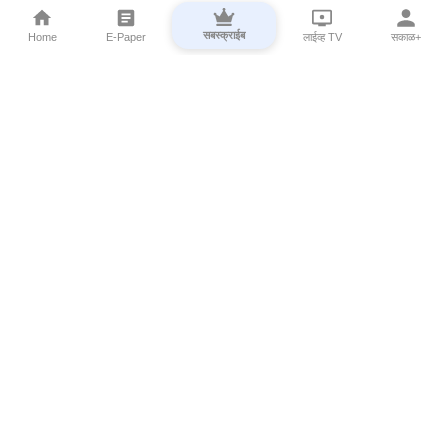
सबस्क्राईब
Home
E-Paper
लाईव्ह TV
सकाळ+
⌄
Marathi News
⌄
About Esakal
⌄
Digital Products
⌄
Sakal Programs
⌄
Print Products