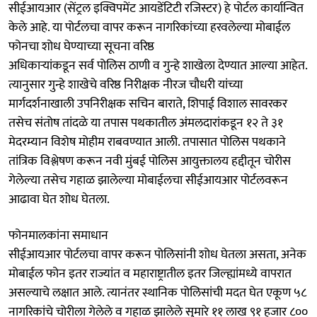
सीईआयआर (सेंट्रल इक्विपमेंट आयडेंटिटी रजिस्टर) हे पोर्टल कार्यान्वित
केले आहे. या पोर्टलचा वापर करून नागरिकांच्या हरवलेल्या मोबाईल
फोनचा शोध घेण्याच्या सूचना वरिष्ठ
अधिकाऱ्यांकडून सर्व पोलिस ठाणी व गुन्हे शाखेला देण्यात आल्या आहेत.
त्यानुसार गुन्हे शाखेचे वरिष्ठ निरीक्षक नीरज चौधरी यांच्या
मार्गदर्शनाखाली उपनिरीक्षक सचिन बाराते, शिपाई विशाल सावरकर
तसेच संतोष तांदळे या तपास पथकातील अंमलदारांकडून १२ ते ३१
मेदरम्यान विशेष मोहीम राबवण्यात आली. तपासात पोलिस पथकाने
तांत्रिक विश्लेषण करून नवी मुंबई पोलिस आयुक्तालय हद्दीतून चोरीस
गेलेल्या तसेच गहाळ झालेल्या मोबाईलचा सीईआयआर पोर्टलवरून
आढावा घेत शोध घेतला.
फोनमालकांना समाधान
सीईआयआर पोर्टलचा वापर करून पोलिसांनी शोध घेतला असता, अनेक
मोबाईल फोन इतर राज्यांत व महाराष्ट्रातील इतर जिल्‍ह्यांमध्ये वापरात
असल्याचे लक्षात आले. त्यानंतर स्थानिक पोलिसांची मदत घेत एकूण ५८
नागरिकांचे चोरीला गेलेले व गहाळ झालेले सुमारे ११ लाख ९१ हजार ८००