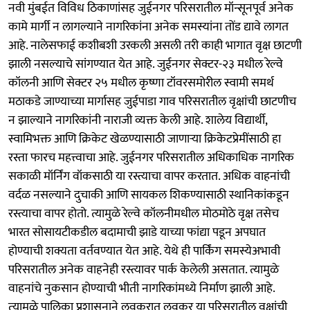
नवी मुंबईत विविध ठिकाणांसह जुईनगर परिसरातील मॉन्सूनपूर्व अनेक
कामे मार्गी न लागल्याने नागरिकांना अनेक समस्यांना तोंड द्यावे लागत
आहे. नालेसफाई कशीबशी उरकली असली तरी काही भागात वृक्ष छाटणी
झाली नसल्याचे सांगण्यात येत आहे. जुईनगर सेक्टर-२३ मधील रेल्वे
कॉलनी आणि सेक्टर २५ मधील कृष्णा टॉवरसमोरील स्वामी समर्थ
मठाकडे जाण्याच्या मार्गासह जुईपाडा गाव परिसरातील वृक्षांची छाटणीच
न झाल्याने नागरिकांनी नाराजी व्यक्त केली आहे. शालेय विद्यार्थी,
स्वामिभक्त आणि क्रिकेट खेळण्यासाठी जाणाऱ्या क्रिकेटप्रेमींसाठी हा
रस्ता फारच महत्त्वाचा आहे. जुईनगर परिसरातील अधिकाधिक नागरिक
सकाळी मॉर्निंग वॉकसाठी या रस्त्याचा वापर करतात. अधिक वाहनांची
वर्दळ नसल्याने दुचाकी आणि सायकल शिकण्यासाठी स्थानिकांकडून
रस्त्याचा वापर होतो. त्यामुळे रेल्वे कॉलनीमधील मोठमोठे वृक्ष तसेच
भारत सोसायटीकडील बदामाची झाडे याच्या फांद्या पडून अपघात
होण्याची शक्यता वर्तवण्यात येत आहे. येथे ही पार्किंग समस्येअभावी
परिसरातील अनेक वाहनेही रस्त्यावर पार्क केलेली असतात. त्यामुळे
वाहनांचे नुकसान होण्याची भीती नागरिकांमध्ये निर्माण झाली आहे.
त्‍यामुळे पालिका प्रशासनाने लवकरात लवकर या परिसरातील वृक्षांची