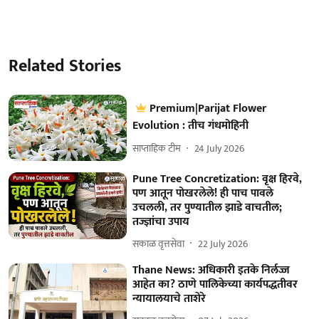
Related Stories
Premium|Parijat Flower
Evolution : तीच गंधमोहिनी
साप्ताहिक टीम
24 July 2026
Pune Tree Concretization: वृक्ष हिरवे,
पण आतून पोखरलेले! ही पाच पावले
उचलली, तर पुण्यातील झाडे वाचतील;
तज्ज्ञांचा उपाय
सकाळ वृत्तसेवा
22 July 2026
Thane News: अधिकारी इतके निर्लज्ज
आहेत का? ठाणे पालिकेच्या कार्यपद्धतीवर
न्यायालयाचे ताशेरे