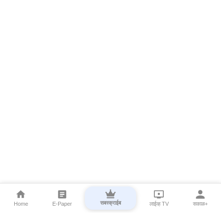
सबस्क्राईब
Home
E-Paper
लाईव्ह TV
सकाळ+