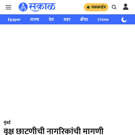
सबस्क्राईब
Epaper
ताज्या
देश
शहर
क्रीडा
Crime
साप्ताहिक
मुंबई
वृक्ष छाटणीची नागरिकांची मागणी