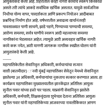
आयुक्‍तांकडे केली आहे. शहरातील काही नागरी कामांचे स्वरूप किरकोळ
असले तरी त्यांचे आकडे सर्वाधिक खर्चिक असतात. यामुळे सार्वजनिक
निधीचा योग्य वापर, पारदर्शकता आणि प्रकल्प नियोजन आदीबाबत
प्रश्नचिन्ह निर्माण होत आहे. वर्षभरातील अवाढव्य खर्चानंतरही
पावसाळ्यात पाणी साचणे, झाडे पडणे, पिण्याच्या पाण्याची समस्या,
आरोग्य समस्या, सर्वत्र घाणीचे स्‍वरूप आदी महत्त्वाच्या समस्या
नागरिकांना भेडसावत आहेत. त्‍यामुळे अशी अव्यवहार खर्चिक नागरी
कामे करू नयेत, अशी मागणी जागरूक नागरिक स्वप्नील घोलप यांनी
आयुक्तांकडे केली आहे.
.........
महापालिकेतील सेवानिवृत्त अधिकारी, कर्मचाऱ्यांचा सन्मान
वाशी (बातमीदार) ः नवी मुंबई महापालिका सेवेतून मेमध्ये सेवानिवृत्त
झालेल्या ३१ अधिकारी, कर्मचाऱ्यांचा नुकताच सत्‍कार करण्यात आला. हा
कार्यक्रम महापालिका मुख्यालयातील ज्ञानकेंद्रात अतिरिक्त आयुक्त
सुनील पवार यांच्या हस्ते पार पडला. याप्रसंगी सेवानिवृत्त झालेले
अधिकारी, कर्मचारी, शिक्षकवृंदाला शुभेच्छा देताना अतिरिक्त आयुक्त
सुनील पवार यांनी महापालिकेच्या आजवरच्या नावलौकिकात आपण