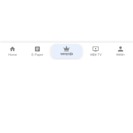
सबस्क्राईब
Home
E-Paper
लाईव्ह TV
सकाळ+
⌄
Marathi News
⌄
About Esakal