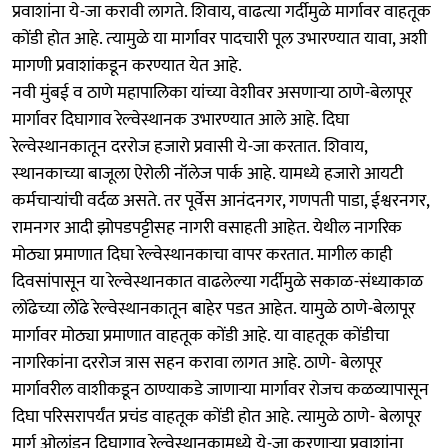
प्रवाशांना ये-जा करावी लागते. शिवाय, वाढत्या गर्दीमुळे मार्गावर वाहतूक
कोंडी होत आहे. त्‍यामुळे या मार्गावर पादचारी पूल उभारण्यात यावा, अशी
मागणी प्रवाशांकडून करण्यात येत आहे.
नवी मुंबई व ठाणे महापालिका यांच्या वेशीवर असणाऱ्या ठाणे-बेलापूर
मार्गावर दिघागाव रेल्वेस्थानक उभारण्यात आले आहे. दिघा
रेल्वेस्थानकातून दररोज हजारो प्रवासी ये-जा करतात. शिवाय,
स्‍थानकाच्या बाजूला ऐरोली नॉलेज पार्क आहे. यामध्ये हजारो आयटी
कर्मचाऱ्यांची वर्दळ असते. तर पूर्वेस आनंदनगर, गणपती पाडा, ईश्वरनगर,
रामनगर आदी झोपडपट्टीसह नागरी वसाहती आहेत. येथील नागरिक
मोठ्या प्रमाणात दिघा रेल्वेस्थानकाचा वापर करतात. मागील काही
दिवसांपासून या रेल्वेस्थानकात वाढलेल्या गर्दीमुळे सकाळ-संध्याकाळ
लोंढेच्या लोेंढे रेल्वेस्थानकातून बाहेर पडत आहेत. यामुळे ठाणे-बेलापूर
मार्गावर मोठ्या प्रमाणात वाहतूक कोंडी आहे. या वाहतूक कोंडीचा
नागरिकांना दररोज त्रास सहन करावा लागत आहे. ठाणे- बेलापूर
मार्गावरील वाशीकडून ठाण्याकडे जाणाऱ्या मार्गावर रोजच कळव्यापासून
दिघा परिसरापर्यंत प्रचंड वाहतूक कोंडी होत आहे. त्यामुळे ठाणे- बेलापूर
मार्ग ओलांडून दिघागाव रेल्वेस्थानकामध्ये ये-जा करणाऱ्या प्रवाशांना