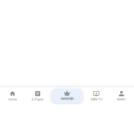
सबस्क्राईब
Home
E-Paper
लाईव्ह TV
सकाळ+