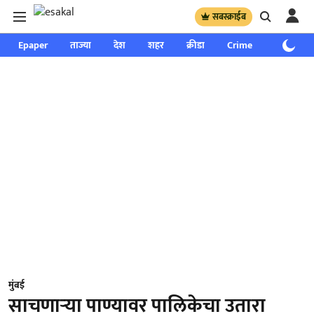
सबस्क्राईब
Epaper
ताज्या
देश
शहर
क्रीडा
Crime
साप्ताहिक
मुंबई
साचणाऱ्या पाण्यावर पालिकेचा उतारा