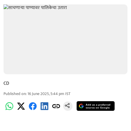
CD
Published on
:
16 June 2025, 5:44 pm
IST
Add as a preferred
source on Google