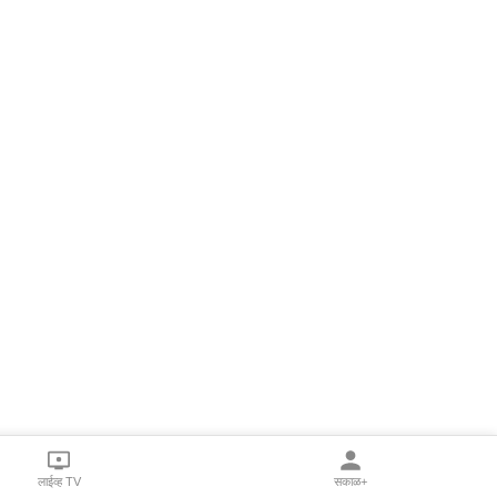
लाईव्ह TV
सकाळ+