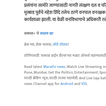
प्रसंगांना सामोरे जाण्यासाठी नागरी संरक्षण दल व परिक्
मुरबाड पूर्वचे महेश शिंदे तसेच ठाणे वनपाल वनरक्षक सं
कार्यशाळा झाली. या वेळी वनविभागाचे अधिकारी तसेच 
सकाळ+ चे
सदस्य व्हा
ब्रेक घ्या, डोकं चालवा,
कोडे सोडवा
!
शॉपिंगसाठी 'सकाळ प्राईम डील्स'च्या भन्नाट ऑफर्स पाहण्यासा
Read latest
Marathi news
, Watch Live Streaming o
Pune, Mumbai. Get the Politics, Entertainment, Sports
मराठी ब्रेकिंग न्यूज, मराठी ताज्या घडामोडी. And Live t
news Channel app for
Android
and
IOS
.