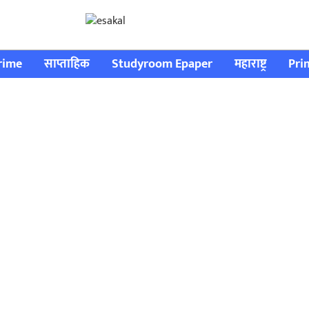
rime
साप्ताहिक
Studyroom Epaper
महाराष्ट्र
Pri