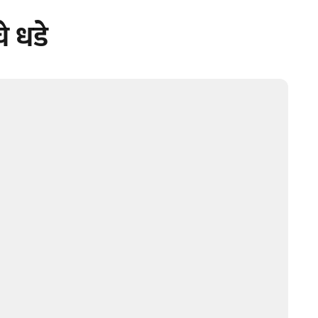
े धडे