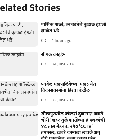
elated Stories
मासिक पाळी, स्वच्छतेचे कु़डाळ इंग्रजी
शाळेत धडे
CD
1 hour ago
सींगल क्राइईम
CD
24 June 2026
पनवेल महापालिकेच्या महासभेत
विकासकामांना हिरवा कंदील
CD
23 June 2026
सोलापुरातील ज्वेलर्स दुकानात जबरी
चोरी! शहर गुन्हे शाखेच्या ४ पथकांची
४८ तास मेहनत, २५० ‘CCTV’
तपासले, खबरे कामाला लावले अन्‌
दोघे पकडलेच; कसा रचला प्लॅन,