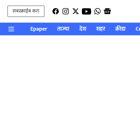
सबस्क्राईब करा
Epaper
ताज्या
देश
शहर
क्रीडा
C