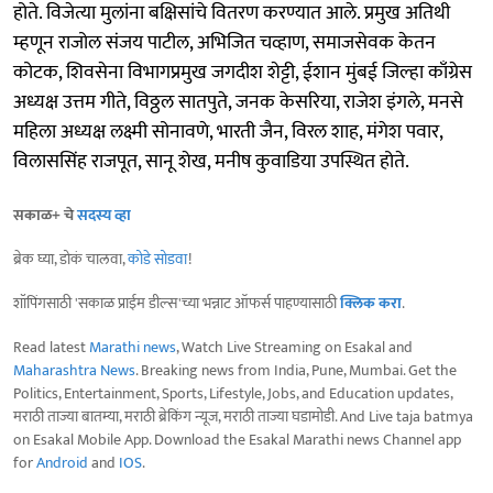
होते. विजेत्या मुलांना बक्षिसांचे वितरण करण्यात आले. प्रमुख अतिथी
म्हणून राजोल संजय पाटील, अभिजित चव्हाण, समाजसेवक केतन
कोटक, शिवसेना विभागप्रमुख जगदीश शेट्टी, ईशान मुंबई जिल्हा काँग्रेस
अध्यक्ष उत्तम गीते, विठ्ठल सातपुते, जनक केसरिया, राजेश इंगले, मनसे
महिला अध्यक्ष लक्ष्मी सोनावणे, भारती जैन, विरल शाह, मंगेश पवार,
विलाससिंह राजपूत, सानू शेख, मनीष कुवाडिया उपस्थित होते.
सकाळ+ चे
सदस्य व्हा
ब्रेक घ्या, डोकं चालवा,
कोडे सोडवा
!
शॉपिंगसाठी 'सकाळ प्राईम डील्स'च्या भन्नाट ऑफर्स पाहण्यासाठी
क्लिक करा
.
Read latest
Marathi news
, Watch Live Streaming on Esakal and
Maharashtra News
. Breaking news from India, Pune, Mumbai. Get the
Politics, Entertainment, Sports, Lifestyle, Jobs, and Education updates,
मराठी ताज्या बातम्या, मराठी ब्रेकिंग न्यूज, मराठी ताज्या घडामोडी. And Live taja batmya
on Esakal Mobile App. Download the Esakal Marathi news Channel app
for
Android
and
IOS
.