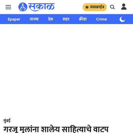
सबस्क्राईब
Epaper
ताज्या
देश
शहर
क्रीडा
Crime
साप्ताहिक
मुंबई
गरजू मुलांना शालेय साहित्याचे वाटप