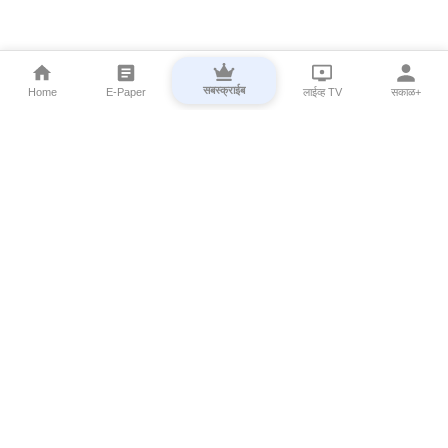
सबस्क्राईब
Home
E-Paper
लाईव्ह TV
सकाळ+
⌄
Marathi News
⌄
About Esakal
⌄
Digital Products
⌄