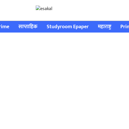
rime
साप्ताहिक
Studyroom Epaper
महाराष्ट्र
Pri