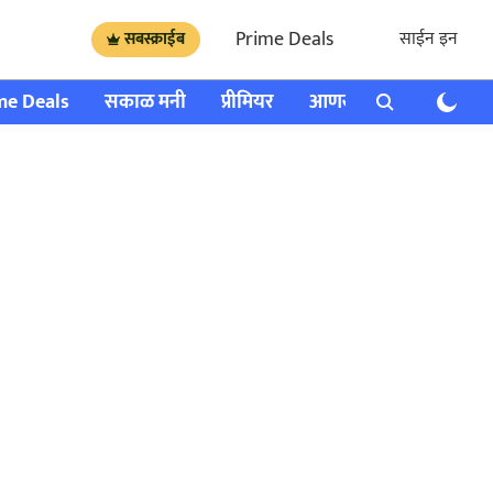
Prime Deals
साईन इन
सबस्क्राईब
me Deals
सकाळ मनी
प्रीमियर
आणखी
राशी भविष्य