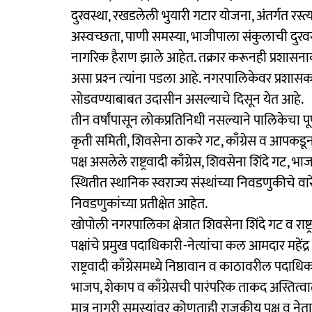
दुरवस्था, रखडलेली भुयारी गटार योजना, अंतर्गत रस्त
अस्‍वच्छता, पाणी समस्‍या, भाजीपाला संकुलाची दुरवस्‍
नागरिक हैराण झाले आहेत. तक्रार करूनही प्रशासनाक
असा प्रश्‍न त्‍यांना पडला आहे. नगरपालिकेवर प्रशास
सोडवण्याबाबत उदासीन असल्‍याचे दिसून येत आहे.
तीन वर्षांपासून लोकप्रतिनिधी नसल्याने पालिकेचा प
कृती समिती, शिवसेना ठाकरे गट, काँग्रेस व आपकड
पक्ष असलेले राष्ट्रवादी काँग्रेस, शिवसेना शिंदे गट, भ
स्थितीत स्थानिक स्वराज्य संस्थांच्या निवडणुकीचे 
निवडणुकांच्या प्रतीक्षेत आहेत.
खोपोली नगरपालिका क्षेत्रात शिवसेना शिंदे गट व र
पक्षांचे प्रमुख पदाधिकारी-नेत्यांचा कल आमदार महेंद
राष्ट्रवादी काँग्रेसमध्ये निष्ठावान व काठावरील पदाधि
भाजप, शेकाप व काँग्रेसची पारंपरिक ताकद अस्तित
मात्र नागरी समस्यांवर कोणताही राजकीय पक्ष व नेता