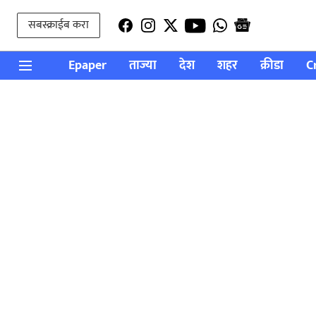
सबस्क्राईब करा
Epaper
ताज्या
देश
शहर
क्रीडा
C