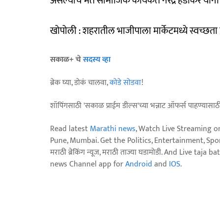
असल्‍याचे मत सामाजिक कार्यकर्ते नरेंद्र हर्डीकर यांनी 
खोपोली : शहरातील भाजीपाला मार्केटमध्ये स्वच्छत
सकाळ+ चे
सदस्य व्हा
ब्रेक घ्या, डोकं चालवा,
कोडे सोडवा
!
शॉपिंगसाठी 'सकाळ प्राईम डील्स'च्या भन्नाट ऑफर्स पाहण्यासा
Read latest
Marathi news
, Watch Live Streaming o
Pune, Mumbai. Get the Politics, Entertainment, Sports
मराठी ब्रेकिंग न्यूज, मराठी ताज्या घडामोडी. And Live t
news Channel app for
Android
and
IOS
.