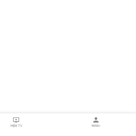
लाईव्ह TV
सकाळ+