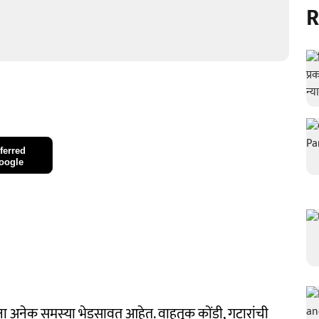
R
ferred
oogle
ा अनेक समस्‍या भेडसावत आहेत. वाहतूक कोंडी, गटारांची