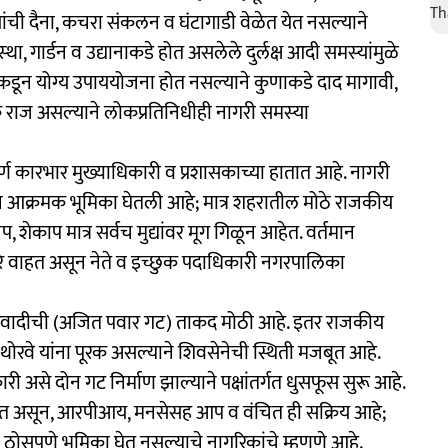
्यांची दैना, कचरा संकलन व घंटागाडी वेळेत येत नसल्‍याने
था, गार्डन व उद्यानाकडे होत असलेले दुर्लक्ष आदी समस्‍यांमुळे
डून योग्‍य उपाययोजना होत नसल्‍याने कुणाकडे दाद मागावी,
क राज असल्‍याने लोकप्रतिनिधीही नागरी समस्‍या
ूर्ण कारभार मुख्याधिकारी व प्रशासकाच्या हातात आहे. नागरी
ून आक्रमक भूमिका घेतली आहे; मात्र शहरातील मोठे राजकीय
ाजप, शेकाप मात्र सर्वच मुद्यांवर मूग गिळून आहेत. वर्तमान
वारे वाहत असून नेते व इच्छुक पदाधिकारी नगरपालिका
ाष्ट्रवादीची (अजित पवार गट) ताकद मोठी आहे. इतर राजकीय
्र थोरवे यांना पूरक असल्याने शिवसेनेची स्थिती मजबूत आहे.
कारी असे दोन गट निर्माण झाल्याने पक्षांतर्गत धुसफूस सुरू आहे.
्वात असून, आरपीआय, मनसेसह आप व वंचित ही सक्रिय आहे;
 ठोसपणे भूमिका घेत नसल्याचे नागरिकांचे म्‍हणणे आहे.