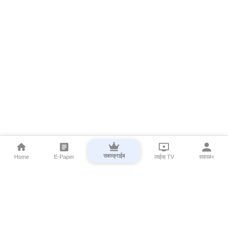
सबस्क्राईब
Home
E-Paper
लाईव्ह TV
सकाळ+