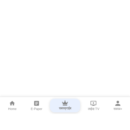
सबस्क्राईब
Home
E-Paper
लाईव्ह TV
सकाळ+