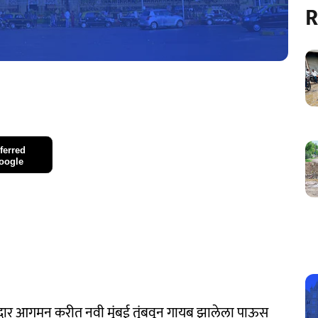
R
ferred
oogle
ला जोरदार आगमन करीत नवी मुंबई तुंबवून गायब झालेला पाऊस