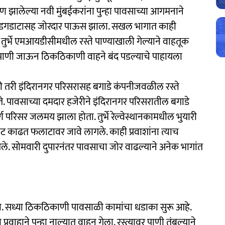
ाण झालेल्या नवी मुंबईकरांना पुन्हा पावसाच्या आगमनाने
्या गडगडाटासह जोरदार पाऊस झाला. सखल भागात काही
तुर्भे एमआयडीसीमधील रस्ते पाण्याखाली गेल्याने वाहतूक
्ये पाणी जाऊन ठिकठिकाणी वाहने बंद पडल्याचे पाहायला
 तरी इंदिरानगर परिसरासह बगाडे कंपनीजवळील रस्ते
े. पावसाच्या दमदार हजेरीने इंदिरानगर परिसरातील बगाडे
ण परिसर जलमय झाला होता. तुर्भे रेल्वेस्थानकामधील भुयारी
 वाट काढत फलाटावर जावे लागले. काही प्रवाशांना त्याच
ले. सोमवारी दुपारनंतर पावसाचा जोर वाढल्याने अनेक भागांत
ता. सध्या ठिकठिकाणी पावसाळी कामांचा धडाका सुरू आहे.
ाहाने पुन्हा नाल्यात वाहून गेला. रस्त्यावर पाणी तुंबल्याने