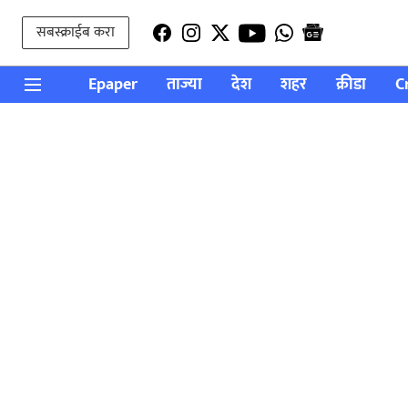
सबस्क्राईब करा
Epaper
ताज्या
देश
शहर
क्रीडा
C