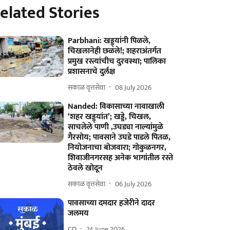
elated Stories
Parbhani: खड्ड्यांनी पिळले,
चिखलानेही छळले!; शहराअंतर्गत
प्रमुख रस्त्यांचीच दुरवस्था; पालिका
प्रशासनाचे दुर्लक्ष
सकाळ वृत्तसेवा
08 July 2026
Nanded: विकासाच्या नावाखाली
‘शहर खड्ड्यांत’; खड्डे, चिखल,
साचलेले पाणी ,उघड्या नाल्यांमुळे
गैरसोय; पावसाने उघडे पाडले पितळ,
नियोजनाचा बोजवारा; गोकुळनगर,
शिवाजीनगरसह अनेक भागांतील रस्ते
ठेवले खोदून
सकाळ वृत्तसेवा
06 July 2026
पावसाच्या दमदार हजेरीने दादर
जलमय
CD
24 June 2026