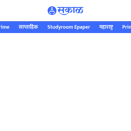
rime
साप्ताहिक
Studyroom Epaper
महाराष्ट्र
Pri