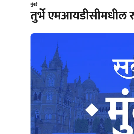
मुंबई
तुर्भे एमआयडीसीमधील रस