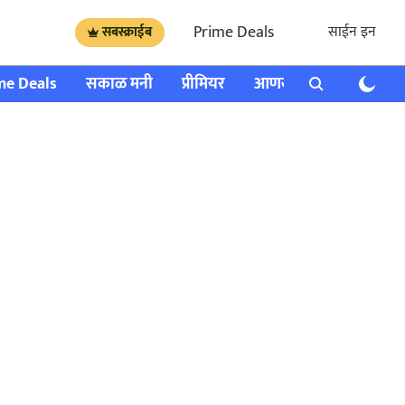
Prime Deals
साईन इन
सबस्क्राईब
me Deals
सकाळ मनी
प्रीमियर
आणखी
राशी भविष्य