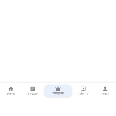
सबस्क्राईब
Home
E-Paper
लाईव्ह TV
सकाळ+