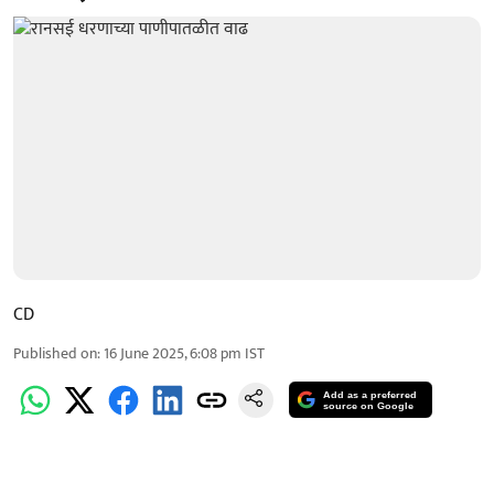
CD
Published on
:
16 June 2025, 6:08 pm
IST
Add as a preferred
source on Google