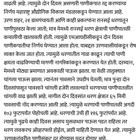
वाढली आहे. त्‍यामुळे दोन दिवस असणारी पाणीकपात रद्द करण्याचा
निर्णय महाराष्ट्र औद्योगिक विकास मंडळाकडून घेण्यात आला आहे.
उरण शहर, २१ ग्रामपंचायती आणि काही प्रकल्पांना रानसई धरणातून
पाणीपुरवठा केला जातो; मात्र मेमध्ये रानसई धरण क्षेत्राची पाणीपातळी
कमालीची खालावली होती. त्‍यामुळे एमआयडीसीकडून दोन दिवस
पाणीकपातीचा निर्णय घेण्यात आला होता. याबद्दल उरणवासीयांकडून रोष
व्‍यक्‍त केला जात होता. त्‍यामुळे धरणातील गाळ काढून त्‍याची पाणी
क्षमता वाढविण्याची मागणी नागरिकांकडून करण्यात येत होती. दरम्यान,
मेमध्ये मोठ्या प्रमाणात अवकाळी पाऊस झाला. या वेळी तालुक्‍यात
चांगला पाऊस झाला. त्‍यानंतर पावसाने उघडीप घेतली; मात्र पुन्‍हा दोन
दिवसांपासून पावसाने चांगली हजेरी लावल्याने धरणाच्या पाणीपातळीत
चांगली वाढ झाली आहे. मागील दोन दिवसांत धरण क्षेत्रात ६५ मिमी
पावसाची नोंद करण्यात आली आहे. त्‍यामुळे धरणाची पाणीपातळी अगदी
१०३ फुटापर्यंत पोहोचली आहे. धरणाची उंची ही ११६ फुटांपर्यंत आहे.
त्‍यामुळे पुढचे काही दिवस असाच मुसळधार पाऊस पडत राहिला तर
धरण लवकरच ओव्हरफ्लो होईल, अशी माहिती देण्यात येत आहे. त्‍यामुळे
उरणकरांवरील पाणीसंकट दूर होण्यास मदत होणार आहे.