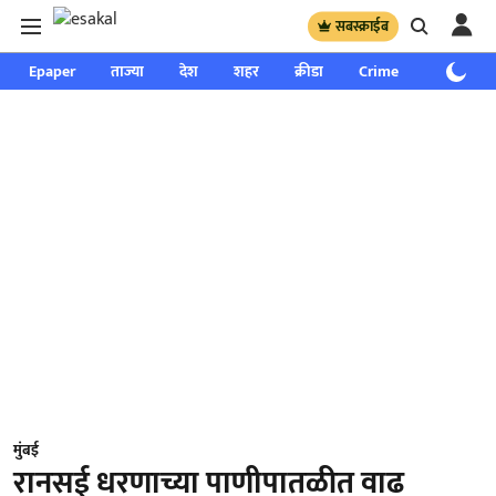
सबस्क्राईब
Epaper
ताज्या
देश
शहर
क्रीडा
Crime
साप्ताहिक
मुंबई
रानसई धरणाच्या पाणीपातळीत वाढ