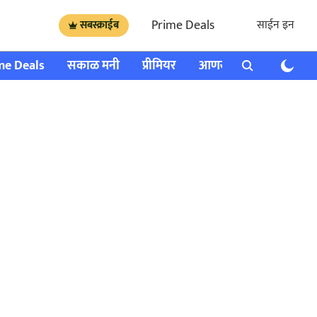
Prime Deals
साईन इन
सबस्क्राईब
me Deals
सकाळ मनी
प्रीमियर
आणखी
राशी भविष्य