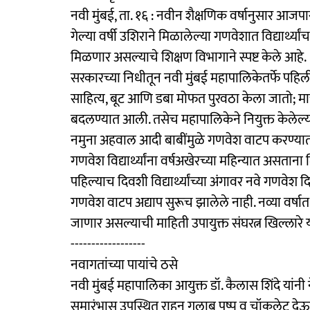
नवी मुंबई, ता. १६ : नवीन शैक्षणिक वर्षानुसार आजपास
गेल्या वर्षी उशिराने मिळालेल्या गणवेशात विद्यार्थ्या
मिळणार असल्याचे शिक्षण विभागाने स्पष्ट केले आहे.
सरकारच्या निधीतून नवी मुंबई महापालिकेतर्फे पहिली ते 
साहित्य, बूट आणि डबा मोफत पुरवठा केला जातो; मात्र
बदलण्यात आली. तसेच महापालिकेने नियुक्त केलेल्या 
नमुना अहवाल आदी बाबींमुळे गणवेश वाटप करण्यात
गणवेश विद्यार्थ्यांना वर्षअखेरच्या महिन्यात असतान
पहिल्याच दिवशी विद्यार्थ्यांच्या अंगावर नवे गणवेश दि
गणवेश वाटप अद्याप सुरूच झालेले नाही. नव्या वर्षात
जाणार असल्याची माहिती उपायुक्त संघरत्न खिल्लारे य
------------------
नवागतांच्या पायांचे ठसे
नवी मुंबई महापालिका आयुक्त डॉ. कैलास शिंदे यांनी 
समारंभास उपस्थित राहून गुलाब पुष्प व चॉकलेट देऊन व