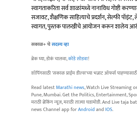
स्वागताकरिता सर्व शाळांमध्ये नानाविध गोष्टी करण्
सजावट, शैक्षणिक साहित्याचे प्रदर्शन, सेल्फी पॉइंट, ल
स्वागत, पुस्तक पालखीचे आयोजन करून शालेय आरं
सकाळ+ चे
सदस्य व्हा
ब्रेक घ्या, डोकं चालवा,
कोडे सोडवा
!
शॉपिंगसाठी 'सकाळ प्राईम डील्स'च्या भन्नाट ऑफर्स पाहण्यासा
Read latest
Marathi news
, Watch Live Streaming o
Pune, Mumbai. Get the Politics, Entertainment, Sports
मराठी ब्रेकिंग न्यूज, मराठी ताज्या घडामोडी. And Live t
news Channel app for
Android
and
IOS
.