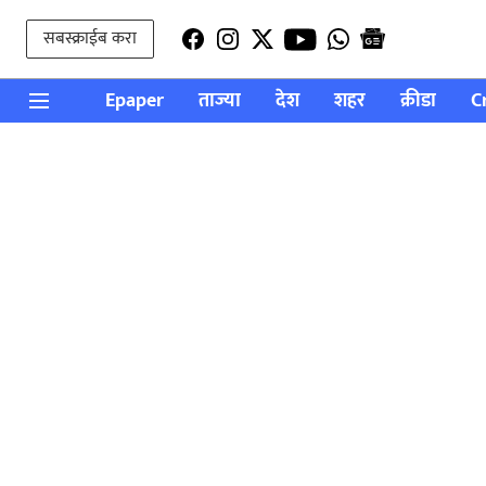
सबस्क्राईब करा
Epaper
ताज्या
देश
शहर
क्रीडा
C