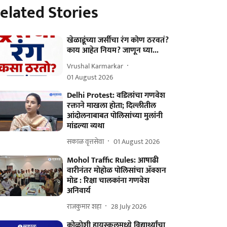
elated Stories
खेळाडूंच्या जर्सीचा रंग कोण ठरवतं?
काय आहेत नियम? जाणून घ्या...
Vrushal Karmarkar
01 August 2026
Delhi Protest: वडिलांचा गणवेश
रक्ताने माखला होता; दिल्लीतील
आंदोलनाबाबत पोलिसांच्या मुलांनी
मांडल्या व्यथा
सकाळ वृत्तसेवा
01 August 2026
Mohol Traffic Rules: आषाढी
वारीनंतर मोहोळ पोलिसांचा ॲक्शन
मोड : रिक्षा चालकांना गणवेश
अनिवार्य
राजकुमार शहा
28 July 2026
कोळोशी हायस्कूलमध्ये विद्यार्थ्यांचा