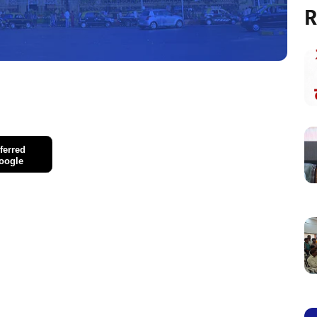
R
ferred
oogle