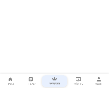
सबस्क्राईब
Home
E-Paper
लाईव्ह TV
सकाळ+