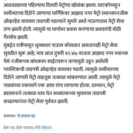
आठवड्याच्या पहिल्याच दिवशी मेट्रोचा खोळंबा झाला. घाटकोपरहून
वर्सोव्याच्या दिशेने जाणाऱ्या मार्गिकेवर आझाद नगर मेट्रो स्थानकानजीक
ओव्हरहेड वायरवर ताडपत्री पडल्याने सुमारे अर्धा-पाऊणतास मेट्रो सेवा
ठप्प झाली होती. त्यामुळे या मार्गावर प्रवास करणाऱ्या प्रवाशांची मोठी
गैरसोय झाली.
मुंबईत रात्रीपासून धुव्वाधार पाऊस कोसळत असतानाही मेट्रो सेवा
सुरळीत सुरू आहे; मात्र आज दुपारी १२.४७ वाजता आझाद नगर स्थानक
येथे नजीकच्या बांधकाम साईटवरून वाऱ्यामुळे उडून आलेली
प्लास्टिकची ताडपत्री ओव्हरहेड वायरवर पडली. त्यामुळे वर्सोव्याच्या
दिशेने जाणारी मेट्रो वाहतूक तत्काळ थांबवण्यात आली. त्यामुळे मेट्रो
गाड्यांच्या एकामागे एक अशा रांगा लागल्या होत्या. दरम्यान, मेट्रो
प्रशासनाने तत्काळ धाव घेत सव्वाएकच्या सुमारास ताडपत्री
काढल्यानंतर मेट्रो सेवा पूर्ववत झाली.
सकाळ+ चे
सदस्य व्हा
ब्रेक घ्या, डोकं चालवा,
कोडे सोडवा
!