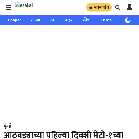
सबस्क्राईब
Epaper
ताज्या
देश
शहर
क्रीडा
Crime
साप्ताहिक
मुंबई
आठवड्याच्या पहिल्या दिवशी मेट्रो-१च्या