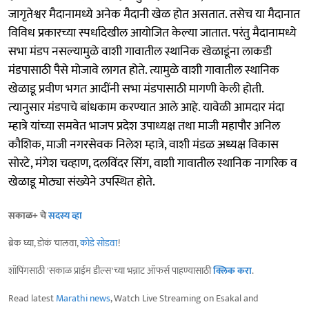
जागृतेश्वर मैदानामध्ये अनेक मैदानी खेळ होत असतात. तसेच या मैदानात
विविध प्रकारच्या स्पर्धादेखील आयोजित केल्या जातात. परंतु मैदानामध्ये
सभा मंडप नसल्यामुळे वाशी गावातील स्थानिक खेळाडूंना लाकडी
मंडपासाठी पैसे मोजावे लागत होते. त्यामुळे वाशी गावातील स्थानिक
खेळाडू प्रवीण भगत आदींनी सभा मंडपासाठी मागणी केली होती.
त्‍यानुसार मंडपाचे बांधकाम करण्यात आले आहे. यावेळी आमदार मंदा
म्हात्रे यांच्या समवेत भाजप प्रदेश उपाध्यक्ष तथा माजी महापौर अनिल
कौशिक, माजी नगरसेवक निलेश म्हात्रे, वाशी मंडळ अध्यक्ष विकास
सोरटे, मंगेश चव्हाण, दलविंदर सिंग, वाशी गावातील स्थानिक नागरिक व
खेळाडू मोठ्या संख्येने उपस्थित होते.
सकाळ+ चे
सदस्य व्हा
ब्रेक घ्या, डोकं चालवा,
कोडे सोडवा
!
शॉपिंगसाठी 'सकाळ प्राईम डील्स'च्या भन्नाट ऑफर्स पाहण्यासाठी
क्लिक करा
.
Read latest
Marathi news
, Watch Live Streaming on Esakal and