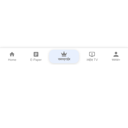
सबस्क्राईब
Home
E-Paper
लाईव्ह TV
सकाळ+
⌄
Marathi News