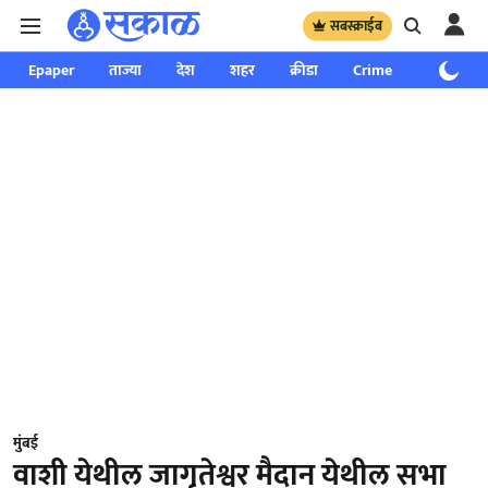
सबस्क्राईब
Epaper
ताज्या
देश
शहर
क्रीडा
Crime
साप्ताहिक
मुंबई
वाशी येथील जागृतेश्वर मैदान येथील सभा