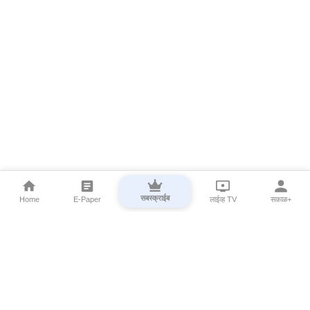
सबस्क्राईब
Home
E-Paper
लाईव्ह TV
सकाळ+