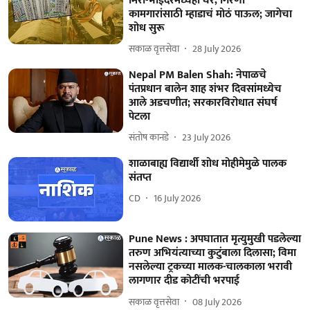
मिरा-भाईंदरमध्येही घरे, गिरणी
कामगारांसाठी म्हाडाचं मोठं पाऊल; जागेचा
शोध सुरू
सकाळ वृत्तसेवा
28 July 2026
Nepal PM Balen Shah: नेपाळचे
पंतप्रधान बालेन शाह शंभर दिवसांमध्येच
आले अडचणीत; सरकारविरोधात संघर्ष
पेटला
संतोष कानडे
23 July 2026
शाळाबाह्य विद्यार्थी शोध मोहीमेमुळे पालक
संतप्त
CD
16 July 2026
Pune News : अपघातात मृत्युमुखी पडलेल्या
तरुण अभियंत्याच्या कुटुंबाला दिलासा; विमा
नसलेल्या ट्रकच्या मालक-चालकाला भरावी
लागणार दीड कोटींची भरपाई
सकाळ वृत्तसेवा
08 July 2026