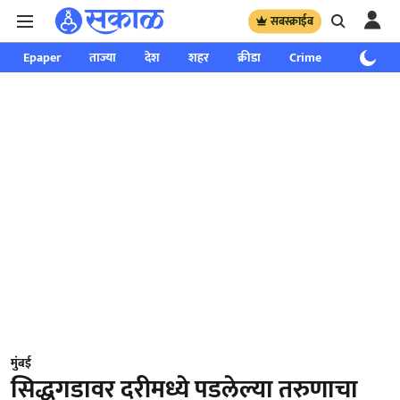
सबस्क्राईब
Epaper
ताज्या
देश
शहर
क्रीडा
Crime
साप्ताहिक
मुंबई
सिद्धगडावर दरीमध्ये पडलेल्या तरुणाचा