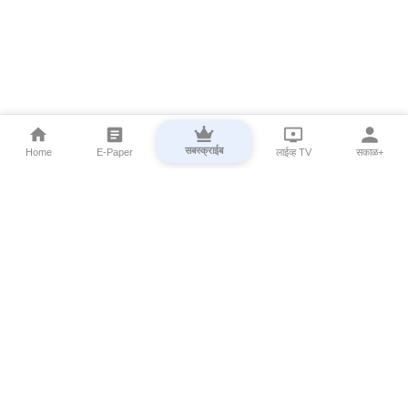
सबस्क्राईब
Home
E-Paper
लाईव्ह TV
सकाळ+
⌄
Marathi News
⌄
About Esakal