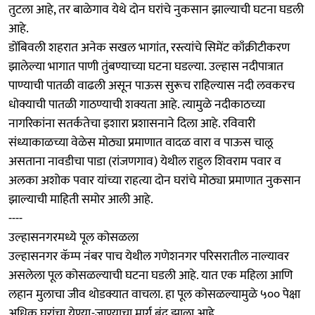
तुटला आहे, तर बाळेगाव येथे दोन घरांचे नुकसान झाल्याची घटना घडली
आहे.
डोंबिवली शहरात अनेक सखल भागांत, रस्त्यांचे सिमेंट काँक्रीटीकरण
झालेल्या भागात पाणी तुंबण्याच्या घटना घडल्या. उल्हास नदीपात्रात
पाण्याची पातळी वाढली असून पाऊस सुरूच राहिल्यास नदी लवकरच
धोक्याची पातळी गाठण्याची शक्यता आहे. त्यामुळे नदीकाठच्या
नागरिकांना सतर्कतेचा इशारा प्रशासनाने दिला आहे. रविवारी
संध्याकाळच्या वेळेस मोठ्या प्रमाणात वादळ वारा व पाऊस चालू
असताना नावडीचा पाडा (रांजणगाव) येथील राहुल शिवराम पवार व
अलका अशोक पवार यांच्या राहत्या दोन घरांचे मोठ्या प्रमाणात नुकसान
झाल्याची माहिती समोर आली आहे.
----
उल्हासनगरमध्ये पूल कोसळला
उल्हासनगर कॅम्प नंबर पाच येथील गणेशनगर परिसरातील नाल्यावर
असलेला पूल कोसळल्याची घटना घडली आहे. यात एक महिला आणि
लहान मुलाचा जीव थोडक्यात वाचला. हा पूल कोसळल्यामुळे ५०० पेक्षा
अधिक घरांचा येण्या-जाण्याचा मार्ग बंद झाला आहे.