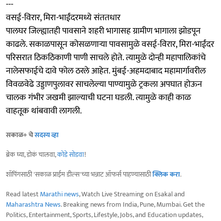
---
वसई-विरार, मिरा-भाईंदरमध्ये संततधार
पालघर जिल्ह्यातही पावसाने शहरी भागासह ग्रामीण भागाला झोडपून
काढले. सकाळपासून कोसळणाऱ्या पावसामुळे वसई-विरार, मिरा-भाईंदर
परिसरात ठिकठिकाणी पाणी साचले होते. त्यामुळे दोन्ही महापालिकांचे
नालेसफाईचे दावे फोल ठरले आहेत. मुंबई-अहमदाबाद महामार्गावरील
विवळवेढे उड्डाणपुलावर साचलेल्या पाण्यामुळे ट्रकला अपघात होऊन
चालक गंभीर जखमी झाल्याची घटना घडली. त्यामुळे काही काळ
वाहतूक थांबवावी लागली.
सकाळ+ चे
सदस्य व्हा
ब्रेक घ्या, डोकं चालवा,
कोडे सोडवा
!
शॉपिंगसाठी 'सकाळ प्राईम डील्स'च्या भन्नाट ऑफर्स पाहण्यासाठी
क्लिक करा
.
Read latest
Marathi news
, Watch Live Streaming on Esakal and
Maharashtra News
. Breaking news from India, Pune, Mumbai. Get the
Politics, Entertainment, Sports, Lifestyle, Jobs, and Education updates,