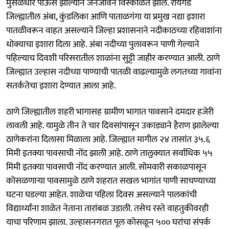
मुसळधार पाऊस झाल्याने जनजीवन विस्कळित झाले. रायगड
जिल्ह्यातील अंबा, कुंडलिका आणि पाताळगंगा या प्रमुख नद्या इशारा
पातळीवरून वाहत असल्याने जिल्हा प्रशासनाने नदीकाठच्या रहिवाशांना
धोक्याचा इशारा दिला आहे. अंबा नदीच्या पुलावरून पाणी गेल्याने
पहिल्याच दिवशी परिसरातील शाळांना सुट्टी जाहीर करण्यात आली. ठाणे
जिल्ह्यात उल्हास नदीच्या पाण्याची पातळी वाढल्यामुळे लगतच्या गावांना
सतर्कतेचा इशारा देण्यात आला आहे.
ठाणे जिल्ह्यातील शहरी भागासह ग्रामीण भागात पावसाने दमदार हजेरी
लावली आहे. यामुळे तीन ते चार दिवसांपासून उकाड्याने हैराण झालेल्या
ठाणेकरांना दिलासा मिळाला आहे. जिल्ह्यात मागील २४ तासांत ३५.६
मिमी इतक्या पावसाची नोंद झाली आहे. ठाणे तालुक्यात सर्वाधिक ५५
मिमी इतक्या पावसाची नोंद करण्यात आली. सोमवारी सकाळपासून
कोसळणाऱ्या पावसामुळे ठाणे शहरात सखल भागांत पाणी साचण्याच्या
घटना घडल्या आहेत. शाळेचा पहिला दिवस असल्याने पालकांची
विद्यार्थ्यांना शाळेत नेताना तारांबळ उडाली. तसेच रस्ते वाहतुकीवरही
याचा परिणाम झाला. उल्हासनगरात पूल कोसळून ५०० घरांचा संपर्क