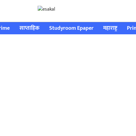
rime
साप्ताहिक
Studyroom Epaper
महाराष्ट्र
Pri