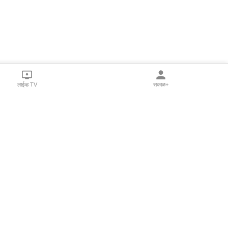
लाईव्ह TV
सकाळ+
l Programs
Print Products