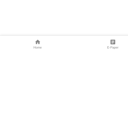
Home
E-Paper
Follow Us
Marathi News