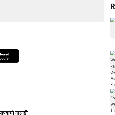
R
ferred
oogle
ाण्याची नासाडी