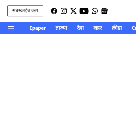
सबस्क्राईब करा
Epaper
ताज्या
देश
शहर
क्रीडा
C