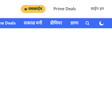
Prime Deals
साईन इन
सबस्क्राईब
me Deals
सकाळ मनी
प्रीमियर
आणखी
राशी भविष्य