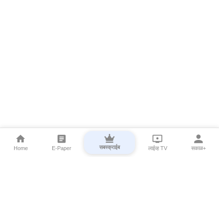
सबस्क्राईब
Home
E-Paper
लाईव्ह TV
सकाळ+