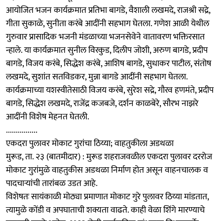
आयोजित भजन कार्यक्रमात प्रतिभा बागडे, वैशाली लखमदे, राजश्री सद्रे,
गीता सुकाळे, सुनीता करंबे आदींनी सहभाग घेतला. गणेश आळी येथील
गुरुवार प्रासादिक भजनी मंडळाच्या भजनसेवेने वातावरण भक्तिरसात
न्हाले. या कार्यक्रमात सुनील विरकुड, दिलीप जोशी, अरुण बागडे, प्रदीप
बागडे, विजय करंबे, सिद्धेश करंबे, आशिष बागडे, सुधाकर पाटील, संतोष
लखमदे, सुशांत सतविडकर, मुन्ना बागडे आदींनी सहभाग घेतला.
कार्यक्रमाच्या यशस्वीतेसाठी विजय करंबे, सुरेश सद्रे, गौरव हणमंते, प्रदीप
बागडे, सिद्धेश लखमदे, राजेंद्र कजबजे, दर्शन काळबेरे, सौरभ नाझरे
आदींनी विशेष मेहनत घेतली.
................
एकदरा पुलावर मोकाट गुरांचा ठिय्या; वाहतुकीला अडथळा
मुरूड, ता. २३ (बातमीदार) : मुरूड शहराजवळील एकदरा पुलावर दररोज
मोकाट गुरांमुळे वाहतुकीस अडथळा निर्माण होत असून वाहनचालक व
पादचाऱ्यांची तारांबळ उडत आहे.
विशेषतः सायंकाळी मोठ्या प्रमाणात मोकाट गुरे पुलावर ठिय्या मांडतात,
त्यामुळे कोंडी व अपघाताची शक्यता वाढते. काही वेळा शिंगे मारण्याचे