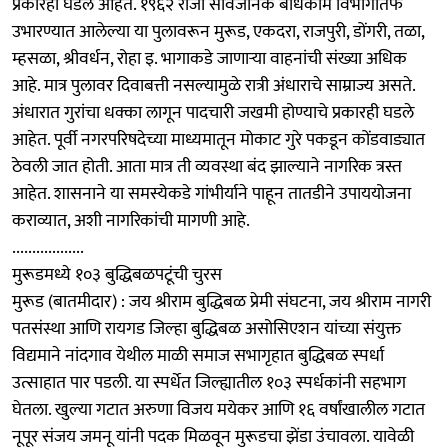
प्रकारही घडले आहेत. १९६२ रोजी सार्वजनिक बांधकाम विभागातर्फे
उभारण्यात आलेल्या या पुलावरून मुरूड, एकदरा, राजपुरी, डोंगरी, तळा,
म्हसळा, श्रीवर्धन, रोहा इ. भागाकडे जाणाऱ्या वाहनांची संख्या अधिक
आहे. मात्र पुलावर दिवाबत्ती नसल्यामुळे रात्री अंधाराचे साम्राज्य असते.
अंधारात गुरांचा धक्का लागून पादचारी जखमी होण्याचे प्रकारही घडले
आहेत. पूर्वी नगरपरिषदेच्या माध्यमातून मोकाट गुरे पकडून कोंडवाड्यात
ठेवली जात होती. आता मात्र ती व्यवस्था बंद झाल्याने नागरिक त्रस्त
आहेत. शासनाने या समस्येकडे गांभीर्याने पाहून तातडीने उपाययोजना
कराव्यात, अशी नागरिकांची मागणी आहे.
..................
मुरूडमध्ये १०३ बुद्धिबळपटूंची चुरस
मुरूड (बातमीदार) : जय श्रीराम बुद्धिबळ प्रेमी संघटना, जय श्रीराम नागरी
पतसंस्था आणि रायगड जिल्हा बुद्धिबळ असोसिएशन यांच्या संयुक्त
विद्यमाने नांदगाव येथील माळी समाज सभागृहात बुद्धिबळ स्पर्धा
उत्साहात पार पडली. या स्पर्धेत जिल्ह्यातील १०३ स्पर्धकांनी सहभाग
घेतला. खुल्या गटात अरुणा विजय मयेकर आणि १६ वर्षांखालील गटात
नूपूर संजय जमनू यांनी पदक मिळवून मुरूडचा झेंडा उंचावला. यावेळी