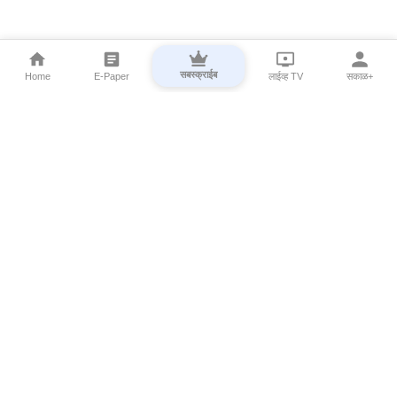
सबस्क्राईब
Home
E-Paper
लाईव्ह TV
सकाळ+
⌄
Marathi News
⌄
About Esakal
⌄
Digital Products
⌄
Sakal Programs