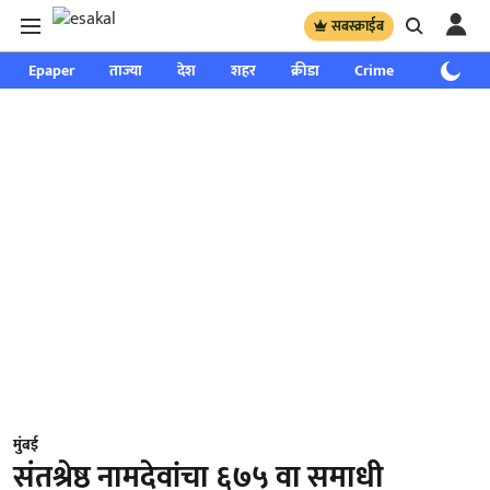
सबस्क्राईब
Epaper
ताज्या
देश
शहर
क्रीडा
Crime
साप्ताहिक
मुंबई
संतश्रेष्ठ नामदेवांचा ६७५ वा समाधी