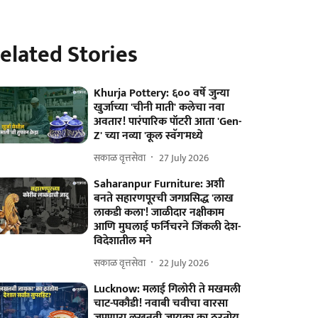
elated Stories
Khurja Pottery: ६०० वर्षे जुन्या
खुर्जाच्या 'चीनी माती' कलेचा नवा
अवतार! पारंपारिक पॉटरी आता 'Gen-
Z' च्या नव्या 'कूल स्वॅग'मध्ये
सकाळ वृत्तसेवा
27 July 2026
Saharanpur Furniture: अशी
बनते सहारणपूरची जगप्रसिद्ध 'लाख
लाकडी कला'! जाळीदार नक्षीकाम
आणि मुघलाई फर्निचरने जिंकली देश-
विदेशातील मने
सकाळ वृत्तसेवा
22 July 2026
Lucknow: मलाई गिलोरी ते मखमली
चाट-पकौडी! नवाबी चवीचा वारसा
जपणारा लखनवी जायका का ठरतोय