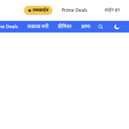
Prime Deals
साईन इन
सबस्क्राईब
me Deals
सकाळ मनी
प्रीमियर
आणखी
राशी भविष्य