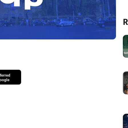
R
ferred
oogle