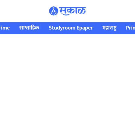
rime
साप्ताहिक
Studyroom Epaper
महाराष्ट्र
Pri