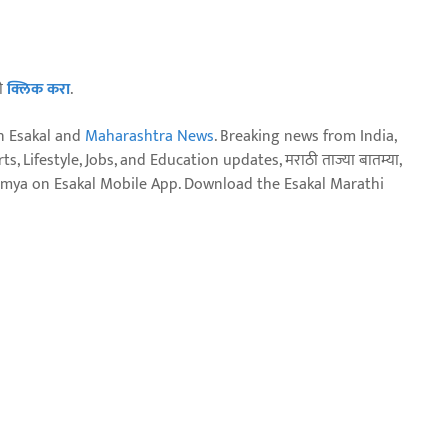
ठी
क्लिक करा
.
n Esakal and
Maharashtra News
. Breaking news from India,
, Lifestyle, Jobs, and Education updates, मराठी ताज्या बातम्या,
aja batmya on Esakal Mobile App. Download the Esakal Marathi