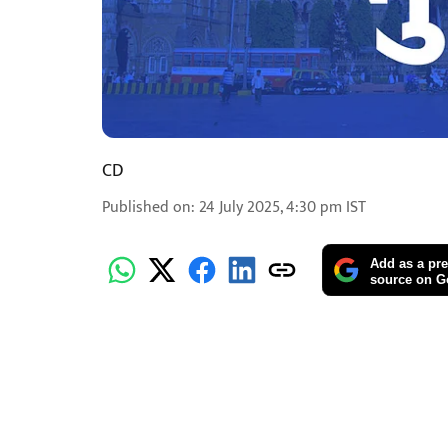
CD
Published on
:
24 July 2025, 4:30 pm
IST
Add as a pre
source on G