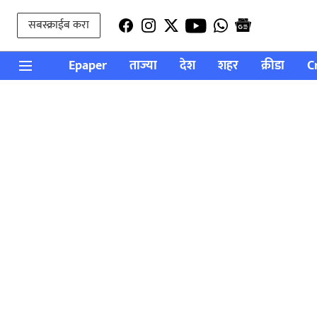
सबस्क्राईब करा
Epaper
ताज्या
देश
शहर
क्रीडा
C