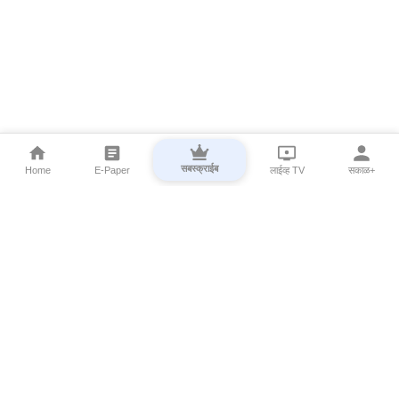
सबस्क्राईब
Home
E-Paper
लाईव्ह TV
सकाळ+
⌄
Marathi News
⌄
About Esakal