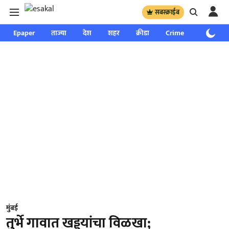
सबस्क्राईब
Epaper
ताज्या
देश
शहर
क्रीडा
Crime
साप्ताहिक
मुंबई
तुर्भे गावात खड्ड्यांचा विळखा;