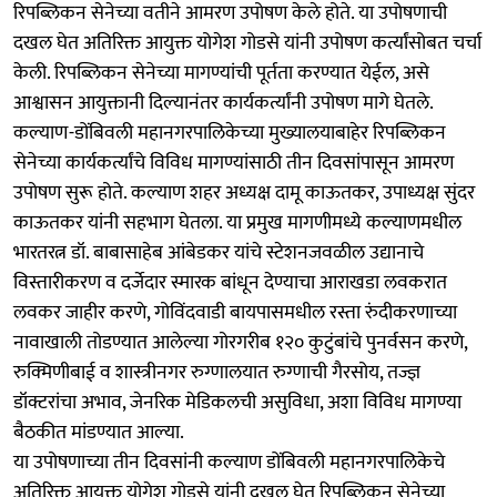
रिपब्लिकन सेनेच्या वतीने आमरण उपोषण केले होते. या उपोषणाची
दखल घेत अतिरिक्त आयुक्त योगेश गोडसे यांनी उपोषण कर्त्यांसोबत चर्चा
केली. रिपब्लिकन सेनेच्या मागण्यांची पूर्तता करण्यात येईल, असे
आश्वासन आयुक्तानी दिल्यानंतर कार्यकर्त्यांनी उपोषण मागे घेतले.
कल्याण-डोंबिवली महानगरपालिकेच्या मुख्यालयाबाहेर रिपब्लिकन
सेनेच्या कार्यकर्त्यांचे विविध मागण्यांसाठी तीन दिवसांपासून आमरण
उपोषण सुरू होते. कल्याण शहर अध्यक्ष दामू काऊतकर, उपाध्यक्ष सुंदर
काऊतकर यांनी सहभाग घेतला. या प्रमुख मागणीमध्ये कल्याणमधील
भारतरत्न डॉ. बाबासाहेब आंबेडकर यांचे स्टेशनजवळील उद्यानाचे
विस्तारीकरण व दर्जेदार स्मारक बांधून देण्याचा आराखडा लवकरात
लवकर जाहीर करणे, गोविंदवाडी बायपासमधील रस्ता रुंदीकरणाच्या
नावाखाली तोडण्यात आलेल्या गोरगरीब १२० कुटुंबांचे पुनर्वसन करणे,
रुक्मिणीबाई व शास्त्रीनगर रुग्णालयात रुग्णाची गैरसोय, तज्ज्ञ
डॉक्टरांचा अभाव, जेनरिक मेडिकलची असुविधा, अशा विविध मागण्या
बैठकीत मांडण्यात आल्या.
या उपोषणाच्या तीन दिवसांनी कल्याण डोंबिवली महानगरपालिकेचे
अतिरिक्त आयुक्त योगेश गोडसे यांनी दखल घेत रिपब्लिकन सेनेच्या