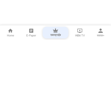
सबस्क्राईब
Home
E-Paper
लाईव्ह TV
सकाळ+
⌄
Marathi News
⌄
About Esakal