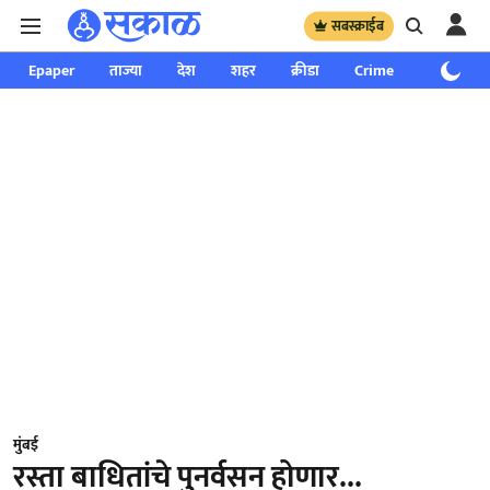
सबस्क्राईब
Epaper
ताज्या
देश
शहर
क्रीडा
Crime
साप्ताहिक
मुंबई
रस्ता बाधितांचे पुनर्वसन होणार...