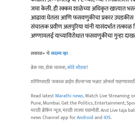
जमा केली. ही रक्कम शाळेच्या अधिकृत खात्यात भरली
आढावा घेतला आणि फसवणुकीचा प्रकार उघडकी
संचालक प्रवीण अलपुरिया यांनी यासंदर्भात तत्काळ
अण्णामलई याच्याविरोधात फसवणुकीचा गुन्हा दा
सकाळ+ चे
सदस्य व्हा
ब्रेक घ्या, डोकं चालवा,
कोडे सोडवा
!
शॉपिंगसाठी 'सकाळ प्राईम डील्स'च्या भन्नाट ऑफर्स पाहण्यासा
Read latest
Marathi news
, Watch Live Streaming o
Pune, Mumbai. Get the Politics, Entertainment, Sports
मराठी ब्रेकिंग न्यूज, मराठी ताज्या घडामोडी. And Live t
news Channel app for
Android
and
IOS
.