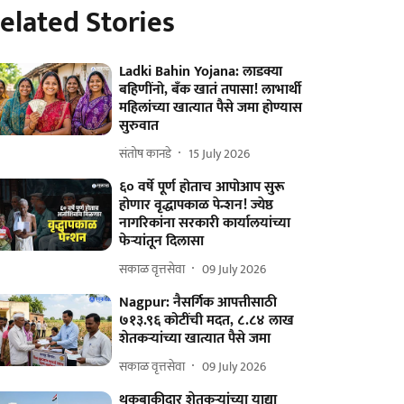
elated Stories
Ladki Bahin Yojana: लाडक्या
बहिणींनो, बँक खातं तपासा! लाभार्थी
महिलांच्या खात्यात पैसे जमा होण्यास
सुरुवात
संतोष कानडे
15 July 2026
६० वर्षे पूर्ण होताच आपोआप सुरू
होणार वृद्धापकाळ पेन्शन! ज्येष्ठ
नागरिकांना सरकारी कार्यालयांच्या
फेऱ्यांतून दिलासा
सकाळ वृत्तसेवा
09 July 2026
Nagpur: नैसर्गिक आपत्तीसाठी
७१३.९६ कोटींची मदत, ८.८४ लाख
शेतकऱ्यांच्या खात्यात पैसे जमा
सकाळ वृत्तसेवा
09 July 2026
थकबाकीदार शेतकऱ्यांच्या याद्या