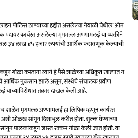
ललाइन पोलिस ठाण्याच्या हद्दीत असलेल्या नेवाळी येथील ‘ओम
िक पदावर कार्यरत असलेल्या मृगमल्ल अण्णामलई या व्यक्तीने
र तब्बल ३४ लाख ४५ हजार रुपयांची आर्थिक फसवणूक केल्याची
ांकडून गोळा करताना त्याने हे पैसे शाळेच्या अधिकृत खात्यात न
ेचे आर्थिक नुकसान झाले असून, संस्थेचे संचालक प्रवीण
ई याच्याविरोधात तक्रार दाखल केली आहे.
ाच शाळेत मृगमल्ल अण्णामलई हा लिपिक म्हणून कार्यरत
र्य अशी ओळख सांगून दिशाभूल करीत होता. शुल्क घेण्याच्या
सांगून पालकांकडून जास्त रक्कम गोळा केली जात होती. या
रक्कम एकूण ३४ लाख ४५ हजार रुपये स्वतःच्या बँक खात्यात