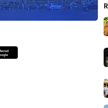
R
ferred
oogle