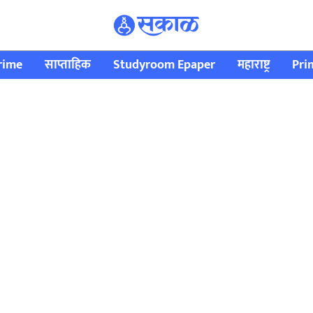
rime
साप्ताहिक
Studyroom Epaper
महाराष्ट्र
Pri