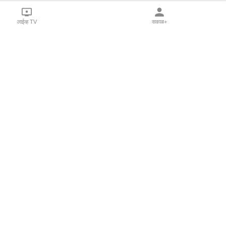
लाईव्ह TV
सकाळ+
l Programs
Print Products
Sakal Saptahik
hka
Family Doctor
 Crowdfunding
Sakal Publications