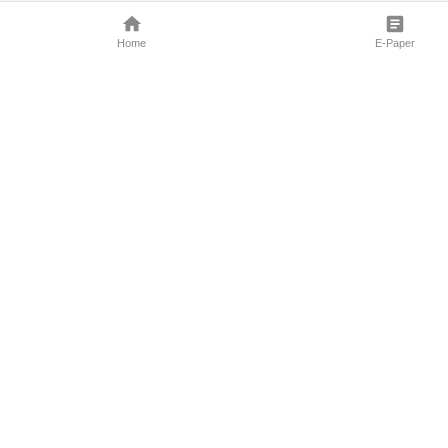
Home
E-Paper
Follow Us
Marathi News
Maharashtra N
Entertainment 
Sports News