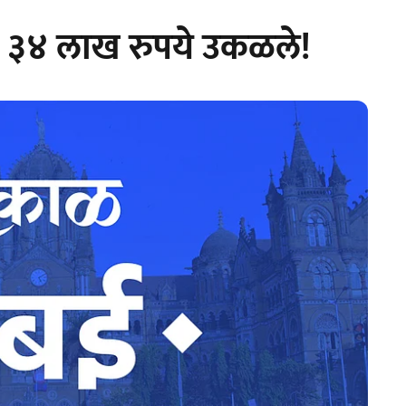
व; ३४ लाख रुपये उकळले!