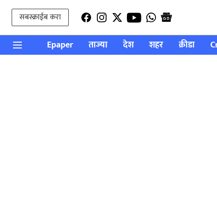
सबस्क्राईब करा
Epaper
ताज्या
देश
शहर
क्रीडा
C