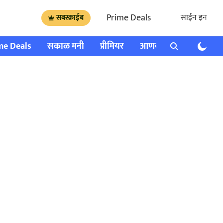
Prime Deals
साईन इन
सबस्क्राईब
me Deals
सकाळ मनी
प्रीमियर
आणखी
राशी भविष्य