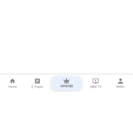
सबस्क्राईब
Home
E-Paper
लाईव्ह TV
सकाळ+