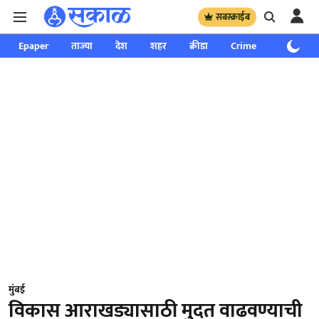
सबस्क्राईब
Epaper
ताज्या
देश
शहर
क्रीडा
Crime
साप्ताहिक
मुंबई
विकास आराखड्यासाठी मुदत वाढवण्याची