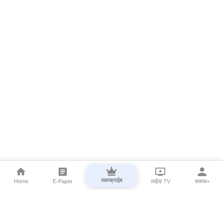
सबस्क्राईब
Home
E-Paper
लाईव्ह TV
सकाळ+