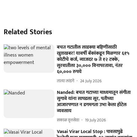
Related Stories
बचत गटातील लाडक्या बहिणींसाठी
खुशखबर! यावर्षी बॅंकांकडून मिळणार ६१५
कोटीचे कर्ज, व्याजदर ७ ते १२ टक्के,
सुरवातीला ३०,००० विनापरतावा, नंतर
६०,००० रुपये
तात्या लांडगे
24 July 2026
Nanded: बचत गटाच्या माध्यमातून संगीता
सुगावे यांना सापडला सूर, पतीच्या
आजारपणात न डगमगता उभा केला हॉटेल
व्यवसाय
सकाळ वृत्तसेवा
19 July 2026
Vasai Virar Local Stop : पावसापुढे