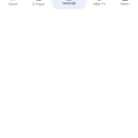
सबस्क्राईब
Home
E-Paper
लाईव्ह TV
सकाळ+
⌄
Marathi News
⌄
About Esakal
⌄
Digital Products
⌄
Sakal Programs
⌄
Print Products