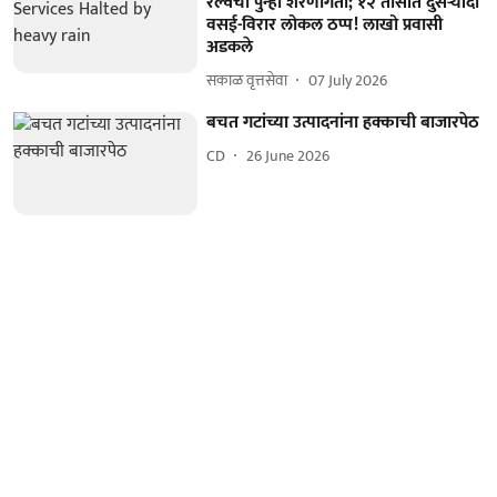
रेल्वेची पुन्हा शरणागती; १२ तासांत दुसऱ्यांदा
वसई-विरार लोकल ठप्प! लाखो प्रवासी
अडकले
सकाळ वृत्तसेवा
07 July 2026
बचत गटांच्या उत्पादनांना हक्काची बाजारपेठ
CD
26 June 2026