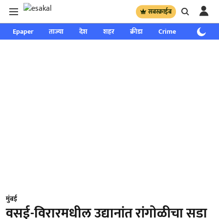
सबस्क्राईब
Epaper
ताज्या
देश
शहर
क्रीडा
Crime
साप्ताहिक
मुंबई
वसई-विरारमधील उद्यानांत रांगोळीचा सडा