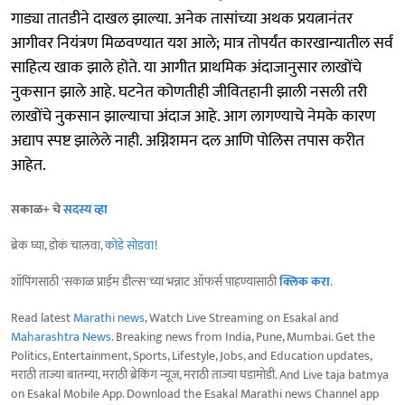
गाड्या तातडीने दाखल झाल्या. अनेक तासांच्या अथक प्रयत्नानंतर
आगीवर नियंत्रण मिळवण्यात यश आले; मात्र तोपर्यंत कारखान्यातील सर्व
साहित्य खाक झाले होते. या आगीत प्राथमिक अंदाजानुसार लाखोंचे
नुकसान झाले आहे. घटनेत कोणतीही जीवितहानी झाली नसली तरी
लाखोंचे नुकसान झाल्याचा अंदाज आहे. आग लागण्याचे नेमके कारण
अद्याप स्पष्ट झालेले नाही. अग्निशमन दल आणि पोलिस तपास करीत
आहेत.
सकाळ+ चे
सदस्य व्हा
ब्रेक घ्या, डोकं चालवा,
कोडे सोडवा
!
शॉपिंगसाठी 'सकाळ प्राईम डील्स'च्या भन्नाट ऑफर्स पाहण्यासाठी
क्लिक करा
.
Read latest
Marathi news
, Watch Live Streaming on Esakal and
Maharashtra News
. Breaking news from India, Pune, Mumbai. Get the
Politics, Entertainment, Sports, Lifestyle, Jobs, and Education updates,
मराठी ताज्या बातम्या, मराठी ब्रेकिंग न्यूज, मराठी ताज्या घडामोडी. And Live taja batmya
on Esakal Mobile App. Download the Esakal Marathi news Channel app