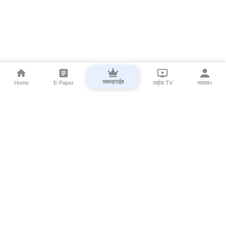
सबस्क्राईब
Home
E-Paper
लाईव्ह TV
सकाळ+
⌄
Marathi News
⌄
About Esakal