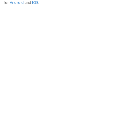
for
Android
and
IOS
.