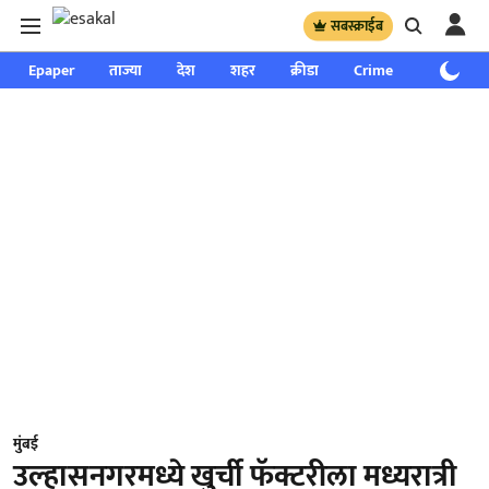
सबस्क्राईब
Epaper
ताज्या
देश
शहर
क्रीडा
Crime
साप्ताहिक
मुंबई
उल्हासनगरमध्ये खुर्ची फॅक्टरीला मध्यरात्री