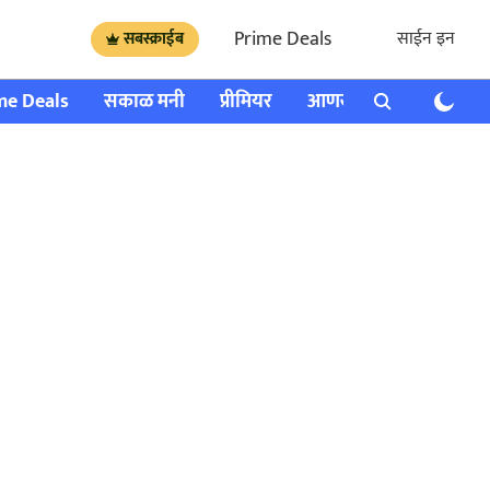
Prime Deals
साईन इन
सबस्क्राईब
me Deals
सकाळ मनी
प्रीमियर
आणखी
राशी भविष्य