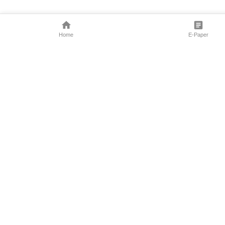
Home
E-Paper
Follow Us
Marathi News
Maharashtra N
Entertainment 