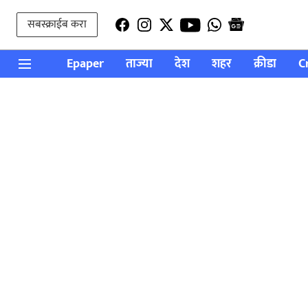
सबस्क्राईब करा
Epaper
ताज्या
देश
शहर
क्रीडा
C