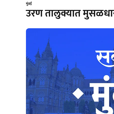
मुंबई
उरण तालुक्यात मुसळध