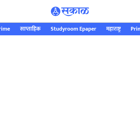
rime
साप्ताहिक
Studyroom Epaper
महाराष्ट्र
Pri