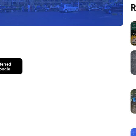
R
ferred
oogle