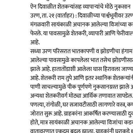
ऐन दिवाळीत शेतकऱ्यांसह व्यापाऱ्यांचे मोठे नुकसान
उरण, ता. २१ (वार्ताहर) : दिवाळीच्या पार्श्वभूमीवर
मंगळवारी सायंकाळी अचानक आलेल्या विजांच्या क
फेरले. या पावसामुळे शेतकरी, व्यापारी आणि फेरीवा
आहे.
सध्या उरण परिसरात भातकापणी व झोडणीचा हंगाम सु
आलेल्या पावसामुळे कापलेला भात तसेच झोडणीसाठी
झाले आहे. हातातोंडाशी आलेला घास हिरावला जाण्य
आहे. शेतकरी राम तुपे आणि इतर स्थानिक शेतकऱ्या
पाणी साचल्यामुळे पीक पूर्णपणे नुकसानग्रस्त झाले
अन्यथा शेतकरीवर्ग मोठ्या आर्थिक तणावात सापडेल.
पणत्या, रांगोळी, घर सजावटीसाठी लागणारे वस्त्र, क
जोरात सुरू आहे. ग्राहकांना आकर्षित करण्यासाठी दु
होते, मात्र सायंकाळी अचानक आलेल्या विजांचा क
वातावरणात एकदम बदल झाला. ग्राहकांनी घराकडे धा