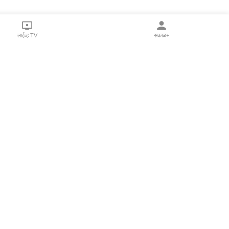
लाईव्ह TV
सकाळ+
l Programs
Print Products
Sakal Saptahik
hka
Family Doctor