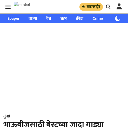
सबस्क्राईब
Epaper
ताज्या
देश
शहर
क्रीडा
Crime
साप्ताहिक
मुंबई
भाऊबीजसाठी बेस्टच्या जादा गाड्या