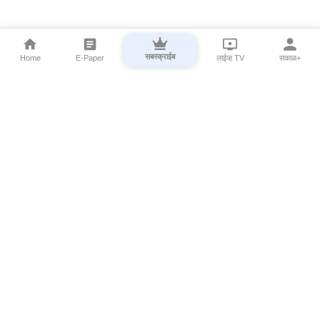
सबस्क्राईब
Home
E-Paper
लाईव्ह TV
सकाळ+
⌄
Marathi News
⌄
About Esakal
⌄
Digital Products
⌄
Sakal Programs