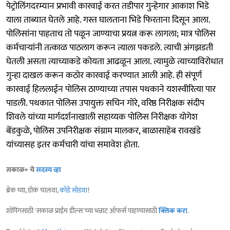
पेट्रोलिंगदरम्यान प्रभावी कारवाई करत तडीपार गुन्हेगार आकाश भिडे
याला ताब्यात घेतले आहे. गस्त घालताना भिडे फिरताना दिसून आला.
पोलिसांना पाहताच तो पळून जाण्याचा प्रयत्न करू लागला; मात्र पोलिस
कर्मचाऱ्यांनी तत्काळ पाठलाग करून त्याला पकडले. त्याची अंगझडती
घेतली असता त्याच्याकडे कोयता आढळून आला. त्यामुळे त्याच्याविरोधात
गुन्हा दाखल करून कठोर कारवाई करण्यात आली आहे. ही संपूर्ण
कारवाई हिललाईन पोलिस ठाण्याच्या तपास पथकाने यशस्वीरित्या पार
पाडली. पथकात पोलिस उपायुक्त सचिन गोरे, वरिष्ठ निरीक्षक संदीप
शिवले यांच्या मार्गदर्शनाखाली सहाय्यक पोलिस निरीक्षक योगेश
बेंडकुळे, पोलिस उपनिरीक्षक संग्राम मालकर, बाळासाहेब रावखंडे
यांच्यासह इतर कर्मचारी यांचा समावेश होता.
सकाळ+ चे
सदस्य व्हा
ब्रेक घ्या, डोकं चालवा,
कोडे सोडवा
!
शॉपिंगसाठी 'सकाळ प्राईम डील्स'च्या भन्नाट ऑफर्स पाहण्यासाठी
क्लिक करा
.