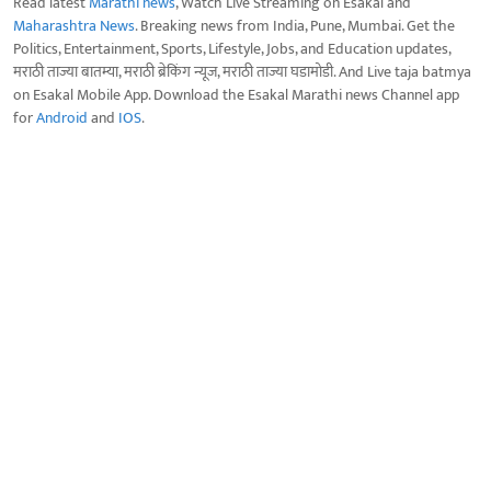
Read latest
Marathi news
, Watch Live Streaming on Esakal and
Maharashtra News
. Breaking news from India, Pune, Mumbai. Get the
Politics, Entertainment, Sports, Lifestyle, Jobs, and Education updates,
मराठी ताज्या बातम्या, मराठी ब्रेकिंग न्यूज, मराठी ताज्या घडामोडी. And Live taja batmya
on Esakal Mobile App. Download the Esakal Marathi news Channel app
for
Android
and
IOS
.