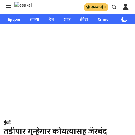
सबस्क्राईब
Epaper
ताज्या
देश
शहर
क्रीडा
Crime
साप्ताहिक
मुंबई
तडीपार गुन्हेगार कोयत्यासह जेरबंद