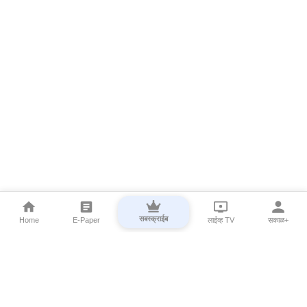
सबस्क्राईब
Home
E-Paper
लाईव्ह TV
सकाळ+