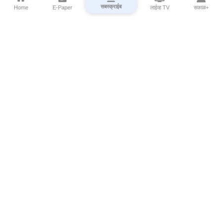
सबस्क्राईब
Home
E-Paper
लाईव्ह TV
सकाळ+
⌄
Marathi News
⌄
About Esakal
⌄
Digital Products
⌄
Sakal Programs
⌄
Print Products