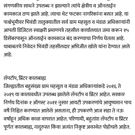
संगणकीय साधने उपलब्ध न झाल्याने त्यांचे क्षेत्रीय व ऑनलाईन
कामकाज ठप्प झाले आहे. त्याचा थेट फटका नागरिकांना बसत आहे. या
पार्श्वभूमीवर भिवंडी तालुक्यातील सर्व ग्राम महसूल व मंडळ अधिकाऱ्यांनी
आपली डिजिटल स्वाक्षरी प्रमाणपत्रे तहसील कार्यालयात जमा करून १५
डिसेंबरपासून ऑनलाईन कामकाज बंद करण्याचा निर्णय घेतला आहे.
याबाबतचे निवेदन भिवंडी तहसीलदार अभिजीत खोले यांना देण्यात आले
आहे.
लॅपटॉप, प्रिंटर कालबाह्य
जिल्ह्यातील बहुसंख्य ग्राम महसूल व मंडळ अधिकाऱ्यांकडे २०१६ ते
२०१९ या कालावधीत उपलब्ध झालेले लॅपटॉप व प्रिंटर आहेत. सरकार
निर्णय दिनांक १ ऑगस्ट २०११ नुसार आयटी उपकरणांचे आयुष्यमान पाच
वर्षे निश्चित करण्यात आलेले असताना, ही उपकरणे आज सहा ते नऊ
वर्षांहून अधिक काळ वापरात आहेत. परिणामी, बहुतांश लॅपटॉप व प्रिंटर
पूर्णतः कालबाह्य, नादुरुस्त किंवा अत्यंत निकृष्ट अवस्थेत पोहोचले आहेत.