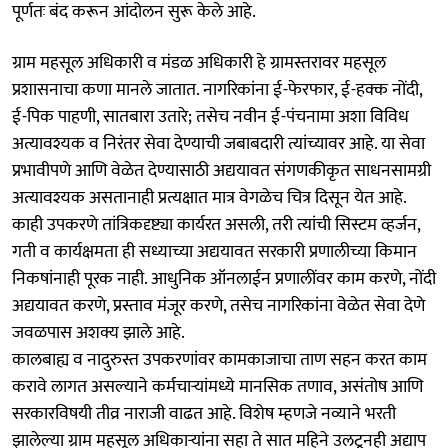
पूर्णतः बंद करून आंदोलन सुरू केले आहे.
ग्राम महसूल अधिकारी व मंडळ अधिकारी हे ग्रामस्तरावर महसूल
प्रशासनाचा कणा मानले जातात. नागरिकांना ई-फेरफार, ई-हक्क नोंदी,
ई-पिक पाहणी, सातबारा उतारे; तसेच नवीन ई-पंचनामा अशा विविध
अत्यावश्यक व निरंतर सेवा देण्याची जबाबदारी त्यांच्यावर आहे. या सेवा
प्रभावीपणे आणि वेळेत देण्यासाठी अद्ययावत संगणकीकृत साधनसामग्री
अत्यावश्यक असतानाही प्रत्यक्षात मात्र वेगळेच चित्र दिसून येत आहे.
काही उपकरणे तांत्रिकदृष्ट्या कार्यरत असली, तरी त्यांची सिस्टम व्हर्जन,
गती व कार्यक्षमता ही सध्याच्या अद्ययावत सरकारी प्रणालीच्या किमान
निकषांनाही पूरक नाही. आधुनिक ऑनलाईन प्रणालींवर काम करणे, नोंदी
अद्ययावत करणे, प्रस्ताव मंजूर करणे, तसेच नागरिकांना वेळेत सेवा देणे
जवळपास अशक्य झाले आहे.
कालबाह्य व नादुरुस्त उपकरणांवर कामकाजाचा ताण सहन करत काम
करावे लागत असल्याने कर्मचाऱ्यांमध्ये मानसिक तणाव, असंतोष आणि
सरकारविषयी तीव्र नाराजी वाढत आहे. विशेष म्हणजे नव्याने भरती
झालेल्या ग्राम महसूल अधिकाऱ्यांना सहा ते सात महिने उलटूनही अद्याप