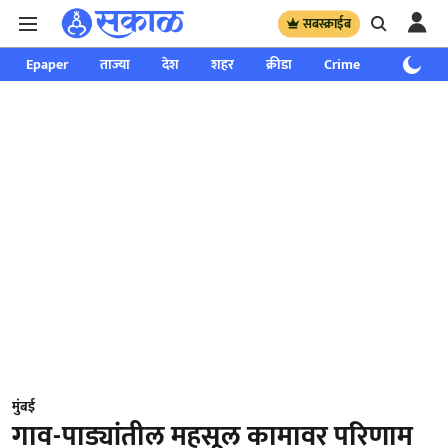
सबस्क्राईब
Epaper
ताज्या
देश
शहर
क्रीडा
Crime
साप्ताहिक
मुंबई
गाव-पाड्यांतील महसूल कामावर परिणाम