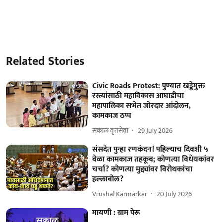
Related Stories
Civic Roads Protest: पुण्यात खड्डेमुक्त
रस्त्यांसाठी महाविकास आघाडीचा
महापालिका सभेत जोरदार आंदोलन,
कामकाज ठप्प
सकाळ वृत्तसेवा
29 July 2026
संसदेत पुन्हा रणकंदन! पहिल्याच दिवशी ५
वेळा कामकाज तहकूब; कोणत्या विधेयकांवर
चर्चा? कोणत्या मुद्द्यांवर विरोधकांचा
हल्लाबोल?
Vrushal Karmarkar
20 July 2026
मायणी : ग्राम पेरू