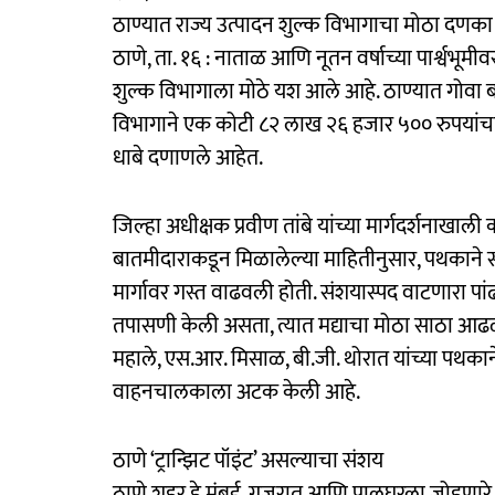
ठाण्यात राज्य उत्पादन शुल्क विभागाचा मोठा दणका
ठाणे, ता. १६ : नाताळ आणि नूतन वर्षाच्या पार्श्वभू
शुल्क विभागाला मोठे यश आले आहे. ठाण्यात गोवा ब
विभागाने एक कोटी ८२ लाख २६ हजार ५०० रुपयांचा मुद्
धाबे दणाणले आहेत.
जिल्हा अधीक्षक प्रवीण तांबे यांच्या मार्गदर्शनाखाल
बातमीदाराकडून मिळालेल्या माहितीनुसार, पथकाने सो
मार्गावर गस्त वाढवली होती. संशयास्पद वाटणारा पांढ
तपासणी केली असता, त्यात मद्याचा मोठा साठा आढळला
महाले, एस.आर. मिसाळ, बी.जी. थोरात यांच्या पथकान
वाहनचालकाला अटक केली आहे.
ठाणे ‘ट्रान्झिट पॉइंट’ असल्याचा संशय
ठाणे शहर हे मुंबई, गुजरात आणि पालघरला जोडणारे महत्