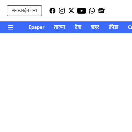
सबस्क्राईब करा
Epaper
ताज्या
देश
शहर
क्रीडा
C