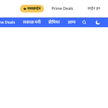
Prime Deals
साईन इन
सबस्क्राईब
me Deals
सकाळ मनी
प्रीमियर
आणखी
राशी भविष्य