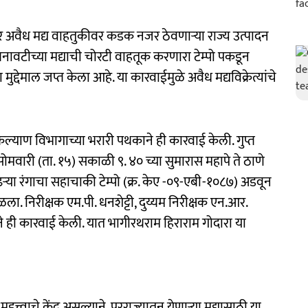
मीवर अवैध मद्य वाहतुकीवर कडक नजर ठेवणाऱ्या राज्य उत्पादन
नावटीच्या मद्याची चोरटी वाहतूक करणारा टेम्पो पकडून
देमाल जप्त केला आहे. या कारवाईमुळे अवैध मद्यविक्रेत्यांचे
ी कल्याण विभागाच्या भरारी पथकाने ही कारवाई केली. गुप्त
मवारी (ता. १५) सकाळी ९. ४० च्या सुमारास महापे ते ठाणे
ऱ्या रंगाचा सहाचाकी टेम्पो (क्र. केए -०९-एबी-१०८७) अडवून
. निरीक्षक एम.पी. धनशेट्टी, दुय्यम निरीक्षक एन.आर.
े ही कारवाई केली. यात भागीरथराम हिराराम गोदारा या
त्वाचे केंद्र असल्याने, परराज्यातून येणाऱ्या मद्यासाठी या