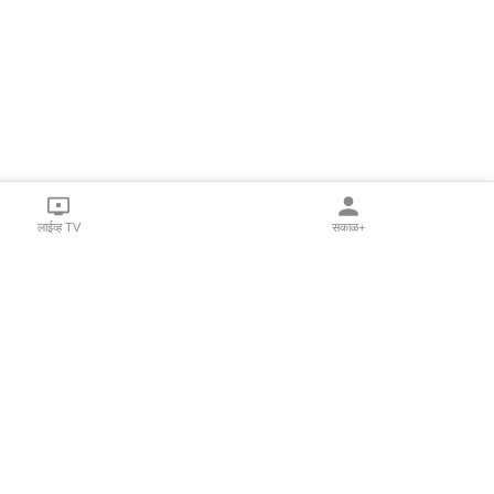
लाईव्ह TV
सकाळ+