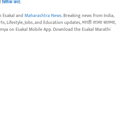
ठी
क्लिक करा
.
n Esakal and
Maharashtra News
. Breaking news from India,
, Lifestyle, Jobs, and Education updates, मराठी ताज्या बातम्या,
aja batmya on Esakal Mobile App. Download the Esakal Marathi