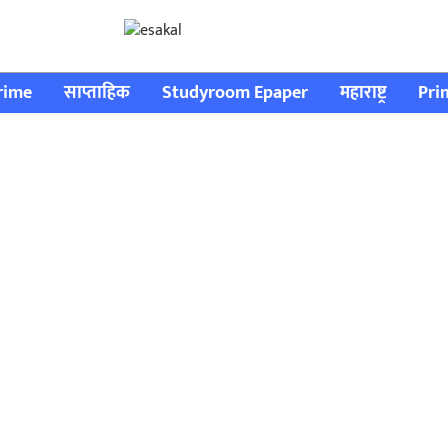
rime
साप्ताहिक
Studyroom Epaper
महाराष्ट्र
Pri