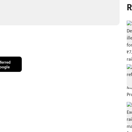
R
ferred
oogle