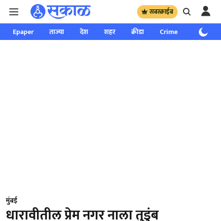
सबस्क्राईब
Epaper
ताज्या
देश
शहर
क्रीडा
Crime
साप्ताहिक
मुंबई
धारावीतील प्रेम नगर नाला तुडुंब