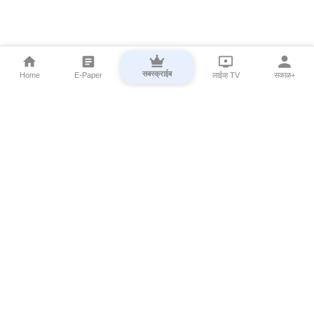
सबस्क्राईब
Home
E-Paper
लाईव्ह TV
सकाळ+
⌄
Marathi News
⌄
About Esakal
⌄
Digital Products