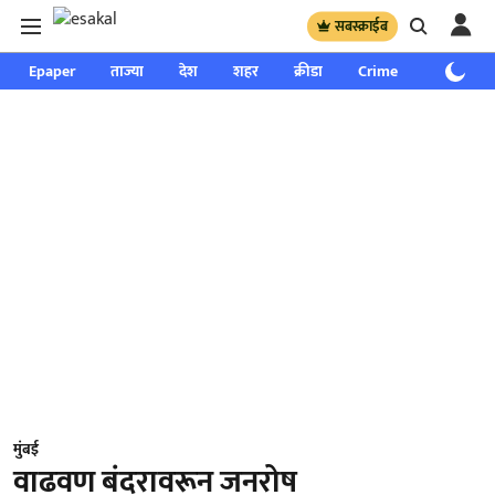
सबस्क्राईब
Epaper
ताज्या
देश
शहर
क्रीडा
Crime
साप्ताहिक
मुंबई
वाढवण बंदरावरून जनरोष