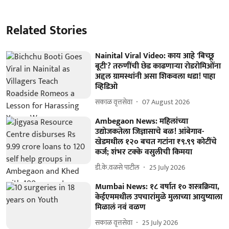
Related Stories
Nainital Viral Video: काय आहे 'बिच्छू
बूटी'? तरुणींची छेड काढणाऱ्या रोडरोमिओंना
अद्दल ग्रामस्थांनी असा शिकवला धडा! पाहा
व्हिडिओ
सकाळ वृत्तसेवा
07 August 2026
Ambegaon News: महिलांच्या
उद्योजकतेला जिज्ञासाचे बळ! आंबेगाव-
खेडमधील १२० बचत गटांना ₹९.९९ कोटींचे
कर्ज; शंभर टक्के वसुलीची किमया
डी.के.वळसे पाटील
25 July 2026
Mumbai News: १८ वर्षात १० शस्त्रक्रिया,
केईएममधील उपचारांमुळे मुलाच्या आयुष्याला
मिळालं नवं वळण
सकाळ वृत्तसेवा
25 July 2026