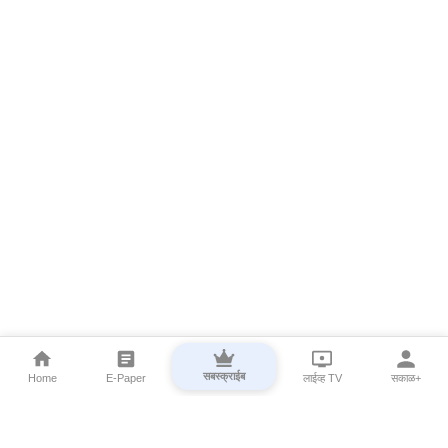
सबस्क्राईब
Home
E-Paper
लाईव्ह TV
सकाळ+