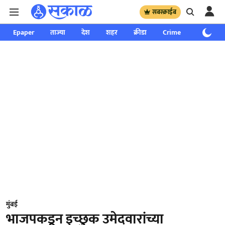
सबस्क्राईब
Epaper
ताज्या
देश
शहर
क्रीडा
Crime
साप्ताहिक
मुंबई
भाजपकडून इच्छुक उमेदवारांच्या