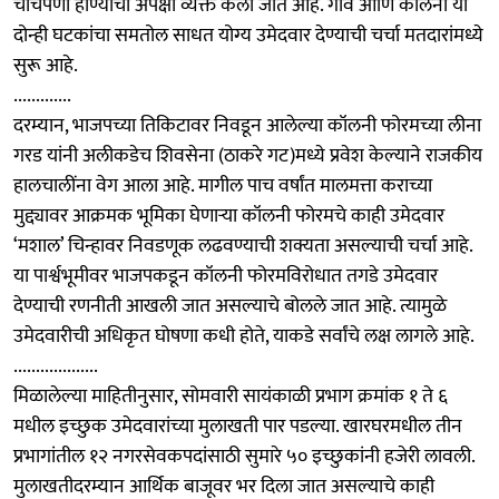
चाचपणी होण्याची अपेक्षा व्यक्त केली जात आहे. गाव आणि कॉलनी या
दोन्ही घटकांचा समतोल साधत योग्य उमेदवार देण्याची चर्चा मतदारांमध्ये
सुरू आहे.
.............
दरम्यान, भाजपच्या तिकिटावर निवडून आलेल्या कॉलनी फोरमच्या लीना
गरड यांनी अलीकडेच शिवसेना (ठाकरे गट)मध्ये प्रवेश केल्याने राजकीय
हालचालींना वेग आला आहे. मागील पाच वर्षांत मालमत्ता कराच्या
मुद्द्यावर आक्रमक भूमिका घेणाऱ्या कॉलनी फोरमचे काही उमेदवार
‘मशाल’ चिन्हावर निवडणूक लढवण्याची शक्यता असल्याची चर्चा आहे.
या पार्श्वभूमीवर भाजपकडून कॉलनी फोरमविरोधात तगडे उमेदवार
देण्याची रणनीती आखली जात असल्याचे बोलले जात आहे. त्यामुळे
उमेदवारीची अधिकृत घोषणा कधी होते, याकडे सर्वांचे लक्ष लागले आहे.
...................
मिळालेल्या माहितीनुसार, सोमवारी सायंकाळी प्रभाग क्रमांक १ ते ६
मधील इच्छुक उमेदवारांच्या मुलाखती पार पडल्या. खारघरमधील तीन
प्रभागांतील १२ नगरसेवकपदांसाठी सुमारे ५० इच्छुकांनी हजेरी लावली.
मुलाखतीदरम्यान आर्थिक बाजूवर भर दिला जात असल्याचे काही