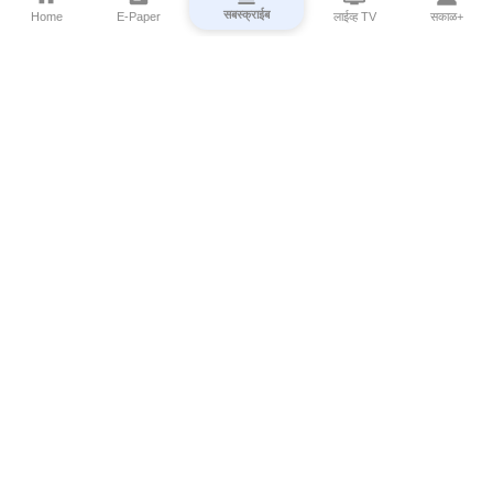
सबस्क्राईब
Home
E-Paper
लाईव्ह TV
सकाळ+
⌄
Marathi News
⌄
About Esakal
⌄
Digital Products
⌄
Sakal Programs
⌄
Print Products