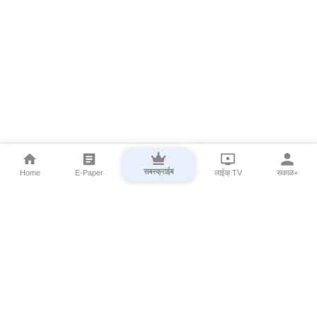
सबस्क्राईब
Home
E-Paper
लाईव्ह TV
सकाळ+
⌄
Marathi News