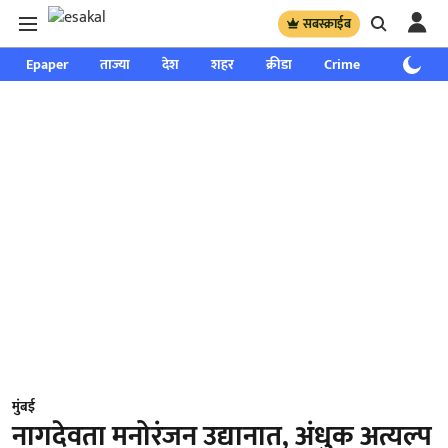
सबस्क्राईब
Epaper
ताज्या
देश
शहर
क्रीडा
Crime
साप्ताहिक
मुंबई
नागदेवता मनोरंजन उद्यानात, अंधुक अत्यल्प