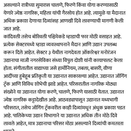
असल्याने रात्रीच्या सुमारास चालणे, फिरणे किंवा योगा करण्यासाठी
येणारे ज्येष्ठ नागरिक, महिला यांची गैरसोय होत आहे. त्यामुळे या मैदानात
अधिक प्रकाश देणाऱ्या दिव्यांसह आणखी दिवे लावण्याची मागणी केली
जात आहे.
कांदिवली तसेच बोरिवली पश्चिमेकडे म्हाडाची फार मोठी वसाहत आहे.
प्रत्येक सेक्टरमध्ये म्हाडा व्यवस्थापनाने मैदान आणि उद्यान उपलब्ध
करून दिले आहेत. सेक्टर ३ येथील नागदेवता ओंकारेश्वर मनोरंजन
उद्यानाचा माजी नगरसेविका संध्या विपुल दोशी यांनी कायापालट केला
होता. संगीतातील वाद्याच्या जसे हार्मोनियम, तबला, बासरी, वीणा
आदींच्या हुबेहूब प्रतिकृती या उद्यानात साकारल्या आहेत. उद्यानात जॉगिंग
ट्रॅक आणि विविध शोभेची झाडे आहेत. परिसरातील नागरिक मोठ्या
संख्येने या उद्यानात योगा करणे, चालणे, फिरणे यासाठी येतात. उद्यानात
ज्येष्ठ नागरिक कट्टादेखील आहे. आठवड्यापासून उद्यानात मध्यभागी
परिसरात, तसेच जॉगिंग ट्रॅकवरील काही दिव्यांमधून अंधुक प्रकाश पडत
आहे. पालिकेच्या उद्यान विभागाने या उद्यानात अधिक तीन मोठे दिवे
लावले आहेत, मात्र उद्यानाचा परिसर मोठा असल्याने दिव्यांची कमतरता