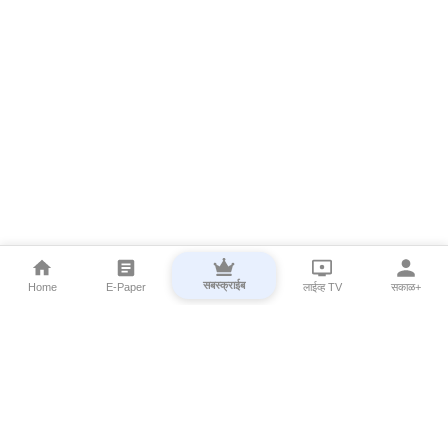
सबस्क्राईब
Home
E-Paper
लाईव्ह TV
सकाळ+